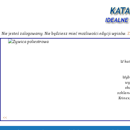
Nie jesteś zalogowany. Nie będziesz mieć możliwości edycji wpisów.
Z
W katalog
Wybieram
wytrzym
skompl
szklanego o
Krinex, zy