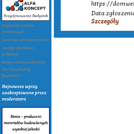
https://domwe
Data zgłoszeni
Pozycjonowanie Białystok
Szczegóły
producent worków
próżniowych
Laserowa operacja prostaty
wyroby plastikowe
produkcja
dresy welurowe damskie
Site Snapshot by
PagePeeker
Najnowsze wpisy
zaakceptowane przez
moderatora
Rimix - producent
materiałów budowlanych
wysokiej jakości