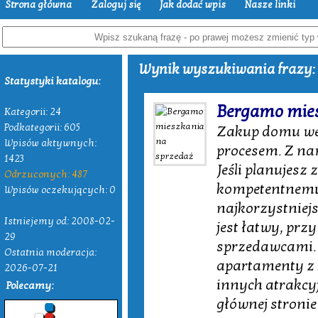
Strona główna
Zaloguj się
Jak dodać wpis
Nasze linki
Wynik wyszukiwania frazy: 
Statystyki katalogu:
Bergamo mies
Kategorii: 24
Podkategorii: 605
Zakup domu we
Wpisów aktywnych:
procesem. Z nam
1423
Jeśli planujesz
Odrzuconych: 487
kompetentnemu e
Wpisów oczekujących: 0
najkorzystniej
Istniejemy od: 2008-02-
jest łatwy, prz
29
sprzedawcami. 
Ostatnia moderacja:
apartamenty z 
2026-07-21
innych atrakcyj
Polecamy:
głównej stronie