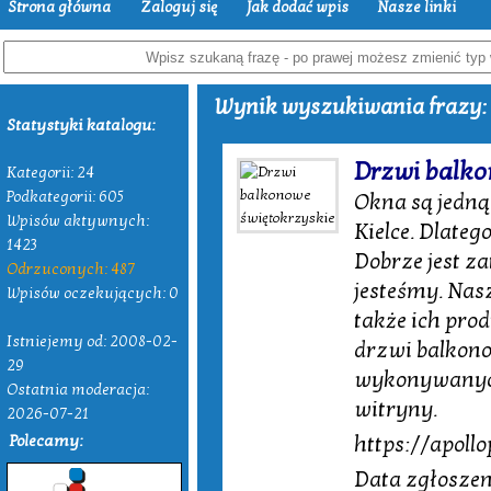
Strona główna
Zaloguj się
Jak dodać wpis
Nasze linki
Wynik wyszukiwania frazy: "
Statystyki katalogu:
Drzwi balko
Kategorii: 24
Podkategorii: 605
Okna są jedną
Wpisów aktywnych:
Kielce. Dlateg
1423
Dobrze jest za
Odrzuconych: 487
jesteśmy. Nasz
Wpisów oczekujących: 0
także ich prod
Istniejemy od: 2008-02-
drzwi balkono
29
wykonywanych
Ostatnia moderacja:
witryny.
2026-07-21
Polecamy:
https://apollo
Data zgłoszen