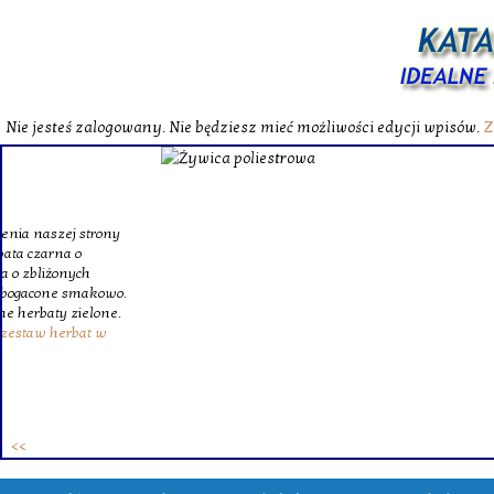
Nie jesteś zalogowany. Nie będziesz mieć możliwości edycji wpisów.
Z
W katalog
Wybieram
wytrzym
skompl
szklanego o
Krinex, zy