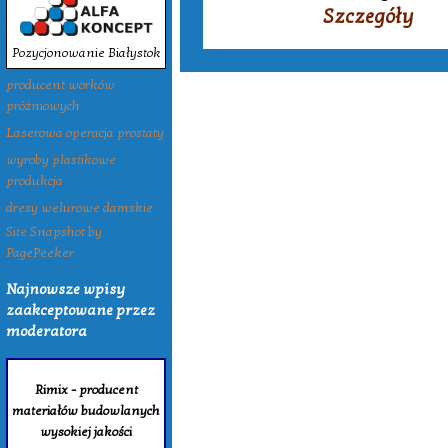
Szczegóły
Pozycjonowanie Białystok
producent worków
próżniowych
Laserowa operacja prostaty
wyroby plastikowe
produkcja
dresy welurowe damskie
Site Snapshot by
PagePeeker
Najnowsze wpisy
zaakceptowane przez
moderatora
Rimix - producent
materiałów budowlanych
wysokiej jakości