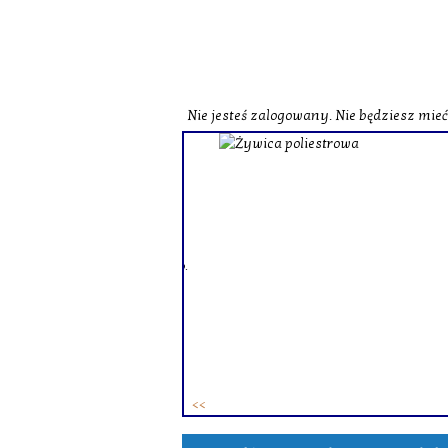
Nie jesteś zalogowany. Nie będziesz mie
o zobaczenia naszej strony
st herbata czarna o
czerwona o zbliżonych
zne i wzbogacone smakowo.
ie różne herbaty zielone.
ków. To
zestaw herbat w
 osób.