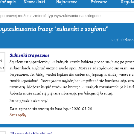
dać wpis
Nasze linki
Najnowsze
Polecane
Regul
yszukiwania frazy: "sukienki z szyfonu"
wyświetlono:
Sukienki trapezowe
Są elementy garderoby, w których każda kobieta prezentuje się po prost
sukienkach. Wybrać można wiele opcji. Możesz zdecydować się m.in. n
trapezowe. To, który model będzie dla ciebie najlepszy w dużej mierze z
twoich upodobań. Rzecz jasna wybór jest współcześnie bardzo duży, zarów
rozmiary. Możesz kupić zarówno kreacje w małych rozmiarach, jak i suk
kobieta może czuć się pięknie ubierając perfekcyjną kreację.
https://sukienka.org/
Data zgłoszenia strony do katalogu: 2020-05-26
Szczegóły