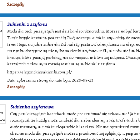
Szczegóły
Sukienki z szyfonu
Moda dla osób puszystych jest dziś bardzo różnorodna. Możesz nabyć bard
Twoje krągłe kształty, podkreślą Twój seksapil a także wywołają, że zaczn
temat tego, na jakie sukienki 2xl należy postawić odnajdziesz na eleganc
na rynku dostępne są nie tylko sukienki szyfonowe XL, ale również sukie
kreacje, które pasują perfekcyjnie do miejsca, w które się udajesz. Okazuj
kształtach cudownym rozwiązaniem są sukienki z szyfonu.
https://eleganckiesukienki.com.pl/
Data zgłoszenia strony do katalogu: 2020-09-21
Szczegóły
Sukienka szyfonowa
Czy pani o krągłych kształtach może prezentować się seksownie? Jak na
rozwiązań, że każdy może znaleźć dla siebie idealny strój. W ofertach
duże rozmiary, ale także eleganckie bluzki xxl. Nie ma ograniczeń rozm
obecnie moda dla puszystych możesz przekonać się oglądając wpisy za