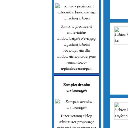
Rimix to producent
materiałów
budowlanych oferujący
wysokiej jakości
rozwiązania dla
budownictwa oraz prac
remontowo-
wykończeniowych.
Komplet dresów
welurowych
Internetowy sklep
odziez.net proponuje
różnorodny asortyment