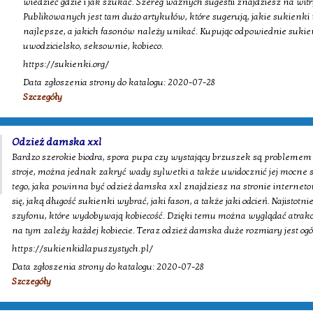
wiedzieć gdzie i jak szukać. Szereg ważnych sugestii znajdziesz na witr
Publikowanych jest tam dużo artykułów, które sugerują, jakie sukienk
najlepsze, a jakich fasonów należy unikać. Kupując odpowiednie suki
uwodzicielsko, seksownie, kobieco.
https://sukienki.org/
Data zgłoszenia strony do katalogu: 2020-07-28
Szczegóły
Odzież damska xxl
Bardzo szerokie biodra, spora pupa czy wystający brzuszek są problemem p
stroje, można jednak zakryć wady sylwetki a także uwidocznić jej mocne s
tego, jaka powinna być odzież damska xxl znajdziesz na stronie internet
się, jaką długość sukienki wybrać, jaki fason, a także jaki odcień. Najistotn
szyfonu, które wydobywają kobiecość. Dzięki temu można wyglądać atrak
na tym zależy każdej kobiecie. Teraz odzież damska duże rozmiary jest ogó
https://sukienkidlapuszystych.pl/
Data zgłoszenia strony do katalogu: 2020-07-28
Szczegóły