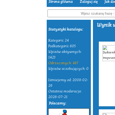
Strona główna
Zaloguj się
Jak do
Wynik w
Statystyki katalogu:
Kategorii: 24
Podkategorii: 605
Wpisów aktywnych:
1423
Odrzuconych: 487
Wpisów oczekujących: 0
Istniejemy od: 2008-02-
29
Ostatnia moderacja:
2026-07-21
Polecamy: