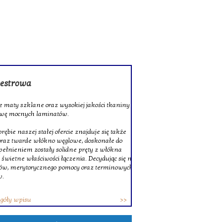
rowa
 szklane oraz wysokiej jakości tkaniny
ocnych laminatów.
szej stałej ofercie znajduje się także
twarde włókno węglowe, doskonałe do
niem zostały solidne pręty z włókna
ne właściwości łączenia. Decydując się na
erytorycznego pomocy oraz terminowych
wpisu