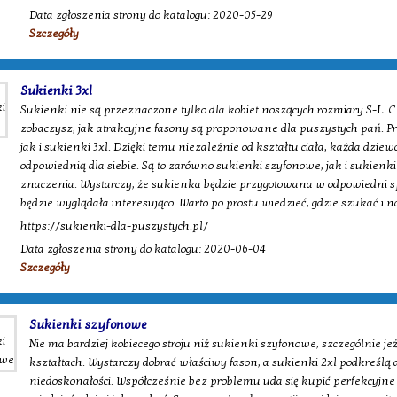
Data zgłoszenia strony do katalogu: 2020-05-29
Szczegóły
Sukienki 3xl
Sukienki nie są przeznaczone tylko dla kobiet noszących rozmiary S-L. C
zobaczysz, jak atrakcyjne fasony są proponowane dla puszystych pań. 
jak i sukienki 3xl. Dzięki temu niezależnie od kształtu ciała, każda dz
odpowiednią dla siebie. Są to zarówno sukienki szyfonowe, jak i sukien
znaczenia. Wystarczy, że sukienka będzie przygotowana w odpowiedni s
będzie wyglądała interesująco. Warto po prostu wiedzieć, gdzie szukać i 
https://sukienki-dla-puszystych.pl/
Data zgłoszenia strony do katalogu: 2020-06-04
Szczegóły
Sukienki szyfonowe
Nie ma bardziej kobiecego stroju niż sukienki szyfonowe, szczególnie je
kształtach. Wystarczy dobrać właściwy fason, a sukienki 2xl podkreślą a
niedoskonałości. Współcześnie bez problemu uda się kupić perfekcyjne 