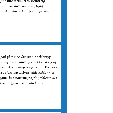
ynie internetowej sukienki.org.
i wizytowe duże rozmiary będą
enki damskie xxl możesz wyglądać
ań plus size. Starannie dobierając
trony. Bardzo dużo porad które dotyczą
owej sukienkidlapuszystych.pl. Dowiesz
iejsze jest aby wybrać takie sukienki z
cyjnie, bez najmniejszych problemów, a
lnodostępna i po prostu ładna.