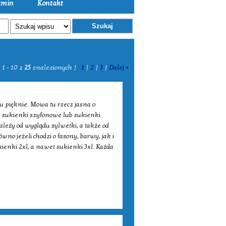
amin
Kontakt
Szukaj
 1 - 10 z
25
znalezionych |
1
|
2
|
3
|
Dalej >
u pięknie. Mowa tu rzecz jasna o
a sukienki szyfonowe lub sukienki
ależy od wyglądu sylwetki, a także od
no jeżeli chodzi o fasony, barwy, jak i
ienki 2xl, a nawet sukienki 3xl. Każda