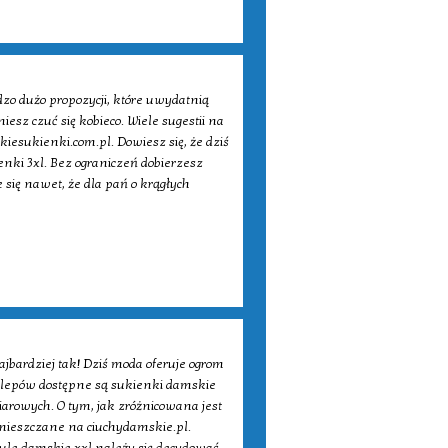
zo dużo propozycji, które uwydatnią
iesz czuć się kobieco. Wiele sugestii na
kiesukienki.com.pl. Dowiesz się, że dziś
nki 3xl. Bez ograniczeń dobierzesz
e się nawet, że dla pań o krągłych
jbardziej tak! Dziś moda oferuje ogrom
 sklepów dostępne są sukienki damskie
iarowych. O tym, jak zróżnicowana jest
mieszczane na ciuchydamskie.pl.