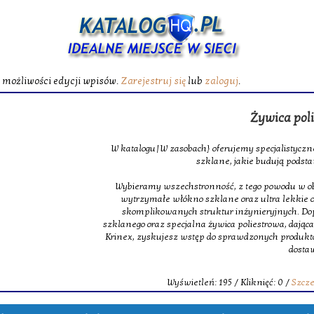
ć możliwości edycji wpisów.
Zarejestruj się
lub
zaloguj
.
Żywica poliest
W katalogu|W zasobach} oferujemy specjalistyczne maty
szklane, jakie budują podstawę m
Wybieramy wszechstronność, z tego powodu w obrębie na
wytrzymałe włókno szklane oraz ultra lekkie oraz 
skomplikowanych struktur inżynieryjnych. Dopełnie
szklanego oraz specjalna żywica poliestrowa, dająca świet
Krinex, zyskujesz wstęp do sprawdzonych produktów, m
dostaw.
Wyświetleń: 195 / Kliknięć: 0 /
Szczegóły 