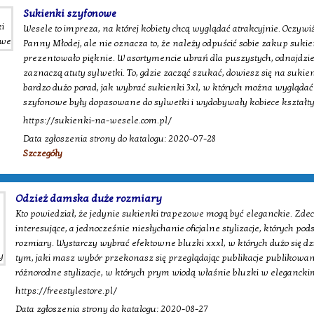
Sukienki szyfonowe
Wesele to impreza, na której kobiety chcą wyglądać atrakcyjnie. Oczyw
Panny Młodej, ale nie oznacza to, że należy odpuścić sobie zakup sukien
prezentowało pięknie. W asortymencie ubrań dla puszystych, odnajdzie
zaznaczą atuty sylwetki. To, gdzie zacząć szukać, dowiesz się na suki
bardzo dużo porad, jak wybrać sukienki 3xl, w których można wyglądać
szyfonowe były dopasowane do sylwetki i wydobywały kobiece kształty
https://sukienki-na-wesele.com.pl/
Data zgłoszenia strony do katalogu: 2020-07-28
Szczegóły
Odzież damska duże rozmiary
Kto powiedział, że jedynie sukienki trapezowe mogą być eleganckie. Zd
interesujące, a jednocześnie niesłychanie oficjalne stylizacje, których
rozmiary. Wystarczy wybrać efektowne bluzki xxxl, w których dużo się dzi
tym, jaki masz wybór przekonasz się przeglądając publikacje publikowane
różnorodne stylizacje, w których prym wiodą właśnie bluzki w eleganckim
https://freestylestore.pl/
Data zgłoszenia strony do katalogu: 2020-08-27