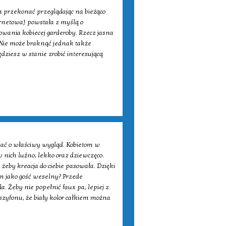
ym przekonać przeglądając na bieżąco
ernetowa} powstała z myślą o
owania kobiecej garderoby. Rzecz jasna
 Nie może braknąć jednak także
dziesz w stanie zrobić interesującą
dbać o właściwy wygląd. Kobietom w
 nich luźno, lekko oraz dziewczęco.
żeby kreacja do ciebie pasowała. Dzięki
m jako gość weselny? Przede
. Żeby nie popełnić faux pa, lepiej z
szyfonu, że biały kolor całkiem można