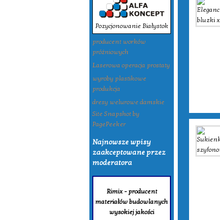
Pozycjonowanie Białystok
producent worków
próżniowych
Laserowa operacja prostaty
wyroby plastikowe
produkcja
dresy welurowe damskie
Site Snapshot by
PagePeeker
Najnowsze wpisy
zaakceptowane przez
moderatora
Rimix - producent
materiałów budowlanych
wysokiej jakości