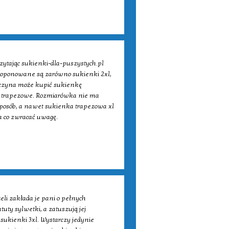
zytając sukienki-dla-puszystych.pl
Proponowane są zarówno sukienki 2xl,
iewczyna może kupić sukienkę
ki trapezowe. Rozmiarówka nie ma
posób, a nawet sukienka trapezowa xl
na co zwracać uwagę.
żeli zakłada je pani o pełnych
tuty sylwetki, a zatuszują jej
sukienki 3xl. Wystarczy jedynie