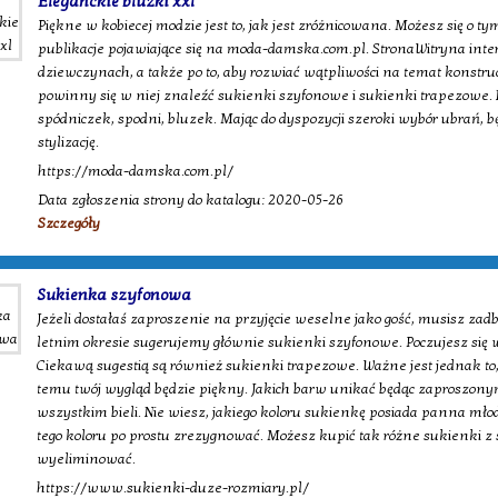
Eleganckie bluzki xxl
Piękne w kobiecej modzie jest to, jak jest zróżnicowana. Możesz się o t
publikacje pojawiające się na moda-damska.com.pl. StronaWitryna int
dziewczynach, a także po to, aby rozwiać wątpliwości na temat konstru
powinny się w niej znaleźć sukienki szyfonowe i sukienki trapezowe.
spódniczek, spodni, bluzek. Mając do dyspozycji szeroki wybór ubrań, bę
stylizację.
https://moda-damska.com.pl/
Data zgłoszenia strony do katalogu: 2020-05-26
Szczegóły
Sukienka szyfonowa
Jeżeli dostałaś zaproszenie na przyjęcie weselne jako gość, musisz za
letnim okresie sugerujemy głównie sukienki szyfonowe. Poczujesz się w
Ciekawą sugestią są również sukienki trapezowe. Ważne jest jednak to, 
temu twój wygląd będzie piękny. Jakich barw unikać będąc zaproszony
wszystkim bieli. Nie wiesz, jakiego koloru sukienkę posiada panna młoda
tego koloru po prostu zrezygnować. Możesz kupić tak różne sukienki z 
wyeliminować.
https://www.sukienki-duze-rozmiary.pl/