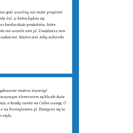
iście gość weselny nie może przyćmić
ki 2xl, w której będzie się
sz bardzo dużo produktów, które
enki-na-wesele.com.pl. Znajdziesz tam
 cudownie. Ważne jest, żeby sukienki
.
ecydowanie możesz stworzyć
 podstawowym elementem są bluzki duże
eje, a każdy zwróci na Ciebie uwagę. O
 na freestylestore.pl. Dostępne się tu
 stylu.