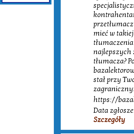
specjalistyc
kontrahentam
przetłumacz
mieć w takie
tłumaczenia 
najlepszych 
tłumacza? Po
bazalektorow
stał przy Tw
zagraniczny
https://baza
Data zgłosze
Szczegóły