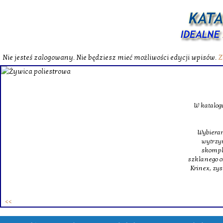
Nie jesteś zalogowany. Nie będziesz mieć możliwości edycji wpisów.
Z
W katalog
Wybieram
wytrzym
skompl
szklanego o
Krinex, zy