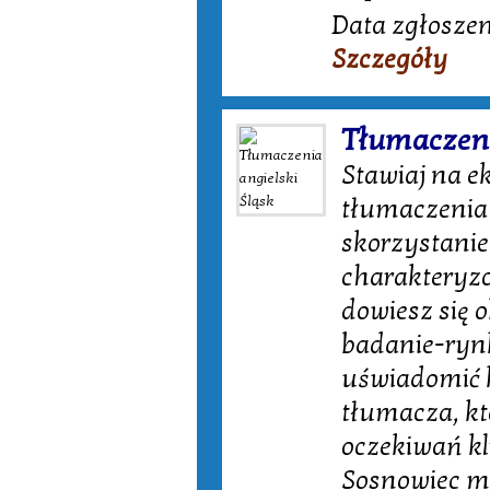
Data zgłoszen
Szczegóły
Tłumaczeni
Stawiaj na e
tłumaczenia 
skorzystanie
charakteryzo
dowiesz się 
badanie-rynk
uświadomić k
tłumacza, któ
oczekiwań kl
Sosnowiec ma