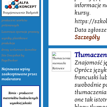
informacje n
kursy.
Pozycjonowanie Białystok
https://szko
producent worków
próżniowych
Data zgłosze
Laserowa operacja prostaty
Szczegóły
wyroby plastikowe
produkcja
dresy welurowe damskie
Tłumaczeni
Site Snapshot by
PagePeeker
Znajomość j
Oprócz język
Najnowsze wpisy
zaakceptowane przez
francuski lu
moderatora
swobodnie po
tłumaczenia
Rimix - producent
materiałów budowlanych
one tak isto
wysokiej jakości