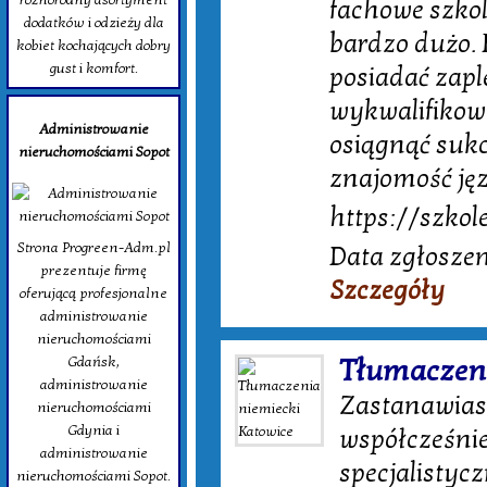
fachowe szkol
dodatków i odzieży dla
bardzo dużo. 
kobiet kochających dobry
gust i komfort.
posiadać zapl
wykwalifikow
Administrowanie
osiągnąć sukc
nieruchomościami Sopot
znajomość jęz
https://szkol
Strona Progreen-Adm.pl
Data zgłoszen
prezentuje firmę
Szczegóły
oferującą profesjonalne
administrowanie
nieruchomościami
Tłumaczeni
Gdańsk,
administrowanie
Zastanawiasz
nieruchomościami
Gdynia i
współcześnie
administrowanie
specjalistycz
nieruchomościami Sopot.