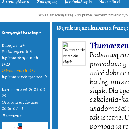
Strona główna
Zaloguj się
Jak dodać wpis
Nasze linki
Wynik wyszukiwania frazy: "
Statystyki katalogu:
Tłumaczeni
Kategorii: 24
Podkategorii: 605
Podstawą ro
Wpisów aktywnych:
pracodawcy m
1423
Odrzuconych: 487
mieć dobrze 
Wpisów oczekujących: 0
kadrę, musz
śląsk. Dla t
Istniejemy od: 2008-02-
29
szkolenia-ka
Ostatnia moderacja:
wiadomości d
2026-07-21
Polecamy:
tak istotne. 
pomogą ją ro