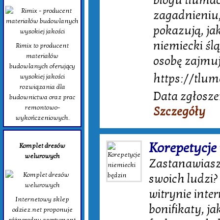
blogu tlumac
zagadnieniu,
pokazują, ja
niemiecki śl
Rimix to producent
materiałów
osobę zajmu
budowlanych oferujący
https://tlum
wysokiej jakości
rozwiązania dla
Data zgłosze
budownictwa oraz prac
remontowo-
Szczegóły
wykończeniowych.
Korepetycje
Komplet dresów
welurowych
Zastanawiasz 
swoich ludzi?
witrynie inte
Internetowy sklep
bonifikaty, j
odziez.net proponuje
różnorodny asortyment