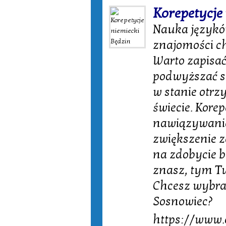
Korepetycje
Nauka języków
znajomości ch
Warto zapisać
podwyższać sw
w stanie otrz
świecie. Kore
nawiązywania
zwiększenie z
na zdobycie b
znasz, tym Two
Chcesz wybrać
Sosnowiec?
https://www.e