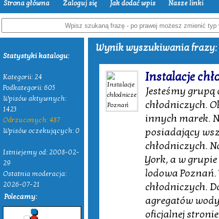
Strona główna
Zaloguj się
Jak dodać wpis
Nasze linki
Wynik wyszukiwania frazy: 
Statystyki katalogu:
Instalacje ch
Kategorii: 24
Podkategorii: 605
Jesteśmy grupą 
Wpisów aktywnych:
chłodniczych. O
1423
innych marek. Na
Odrzuconych: 487
posiadający wsz
Wpisów oczekujących: 0
chłodniczych. N
Istniejemy od: 2008-02-
York, a w grupi
29
lodowa Poznań. 
Ostatnia moderacja:
2026-07-21
chłodniczych. 
Polecamy:
agregatów wody 
oficjalnej stron