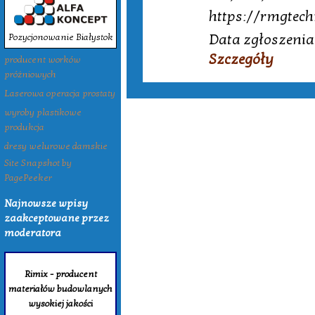
https://rmgtech
Data zgłoszenia
Pozycjonowanie Białystok
Szczegóły
producent worków
próżniowych
Laserowa operacja prostaty
wyroby plastikowe
produkcja
dresy welurowe damskie
Site Snapshot by
PagePeeker
Najnowsze wpisy
zaakceptowane przez
moderatora
Rimix - producent
materiałów budowlanych
wysokiej jakości