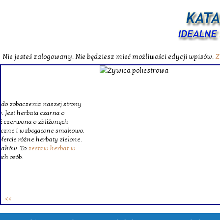
Nie jesteś zalogowany. Nie będziesz mieć możliwości edycji wpisów.
Z
W katalog
Wybieram
wytrzym
skompl
szklanego o
Krinex, zy