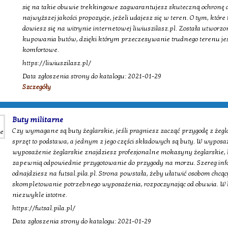
się na takie obuwie trekkingowe zagwarantujesz skuteczną ochronę dl
najwyższej jakości propozycje, jeżeli udajesz się w teren. O tym, któr
dowiesz się na witrynie internetowej liwiuszilasz.pl. Została utworzo
kupowania butów, dzięki którym przeczesywanie trudnego terenu j
komfortowe.
https://liwiuszilasz.pl/
Data zgłoszenia strony do katalogu: 2021-01-29
Szczegóły
Buty militarne
Czy wymagane są buty żeglarskie, jeśli pragniesz zacząć przygodę z ż
sprzęt to podstawa, a jednym z jego części składowych są buty. W wyposa
wyposażenie żeglarskie znajdziesz profesjonalne mokasyny żeglarskie, kt
zapewnią odpowiednie przygotowanie do przygody na morzu. Szereg info
odnajdziesz na futsal.pila.pl. Strona powstała, żeby ułatwić osobom ch
skompletowanie potrzebnego wyposażenia, rozpoczynając od obuwia. W ka
niezwykle istotne.
https://futsal.pila.pl/
Data zgłoszenia strony do katalogu: 2021-01-29