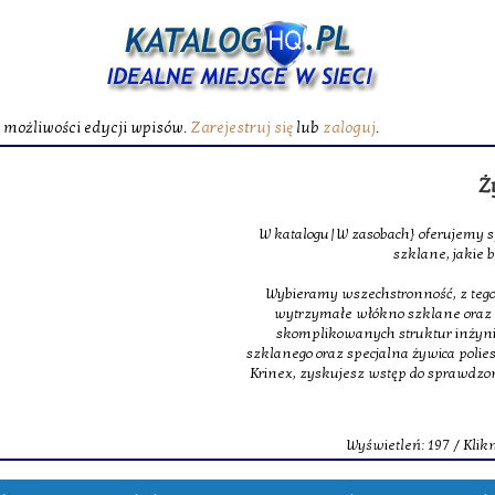
ć możliwości edycji wpisów.
Zarejestruj się
lub
zaloguj
.
Żywica poliest
W katalogu|W zasobach} oferujemy specjalistyczne maty
szklane, jakie budują podstawę m
Wybieramy wszechstronność, z tego powodu w obrębie na
wytrzymałe włókno szklane oraz ultra lekkie oraz 
skomplikowanych struktur inżynieryjnych. Dopełnie
szklanego oraz specjalna żywica poliestrowa, dająca świet
Krinex, zyskujesz wstęp do sprawdzonych produktów, m
dostaw.
Wyświetleń: 197 / Kliknięć: 0 /
Szczegóły 