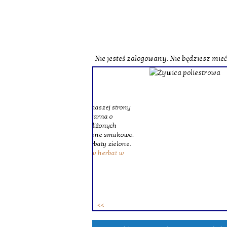
Nie jesteś zalogowany. Nie będziesz mie
o zobaczenia naszej strony
st herbata czarna o
czerwona o zbliżonych
zne i wzbogacone smakowo.
ie różne herbaty zielone.
ków. To
zestaw herbat w
 osób.