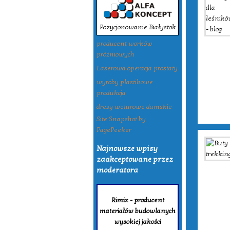
Pozycjonowanie Białystok
producent worków
próżniowych
Laserowa operacja prostaty
wyroby plastikowe
produkcja
dresy welurowe damskie
Site Snapshot by
PagePeeker
Najnowsze wpisy
zaakceptowane przez
moderatora
Rimix - producent
materiałów budowlanych
wysokiej jakości