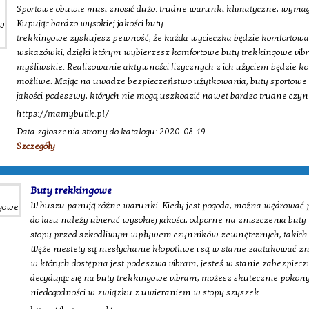
Sportowe obuwie musi znosić dużo: trudne warunki klimatyczne, wymaga
Kupując bardzo wysokiej jakości buty
trekkingowe zyskujesz pewność, że każda wycieczka będzie komfortowa.
wskazówki, dzięki którym wybierzesz komfortowe buty trekkingowe vibr
myśliwskie. Realizowanie aktywności fizycznych z ich użyciem będzie 
możliwe. Mając na uwadze bezpieczeństwo użytkowania, buty sportowe 
jakości podeszwy, których nie mogą uszkodzić nawet bardzo trudne czyn
https://mamybutik.pl/
Data zgłoszenia strony do katalogu: 2020-08-19
Szczegóły
Buty trekkingowe
W buszu panują różne warunki. Kiedy jest pogoda, można wędrować 
do lasu należy ubierać wysokiej jakości, odporne na zniszczenia but
stopy przed szkodliwym wpływem czynników zewnętrznych, takich ja
Węże niestety są niesłychanie kłopotliwe i są w stanie zaatakować z
w których dostępna jest podeszwa vibram, jesteś w stanie zabezpiec
decydując się na buty trekkingowe vibram, możesz skutecznie pokon
niedogodności w związku z uwieraniem w stopy szyszek.