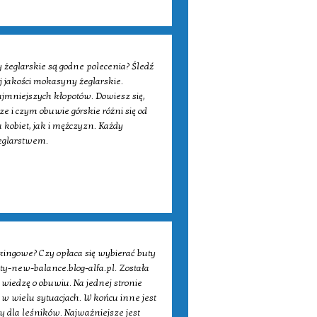
 żeglarskie są godne polecenia? Śledź
 jakości mokasyny żeglarskie.
jmniejszych kłopotów. Dowiesz się,
e i czym obuwie górskie różni się od
 kobiet, jak i mężczyzn. Każdy
żeglarstwem.
kingowe? Czy opłaca się wybierać buty
uty-new-balance.blog-alfa.pl. Została
wiedzę o obuwiu. Na jednej stronie
w wielu sytuacjach. W końcu inne jest
 dla leśników. Najważniejsze jest