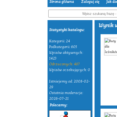
Strona główna
Zaloguj się
Jak do
Wynik w
Statystyki katalogu:
Kategorii: 24
Podkategorii: 605
Wpisów aktywnych:
1423
Odrzuconych: 487
Wpisów oczekujących: 0
Istniejemy od: 2008-02-
29
Ostatnia moderacja:
2026-07-21
Polecamy: