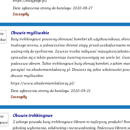
https://butypago.pl/
Data zgłoszenia strony do katalogu: 2020-08-27
Szczegóły
Obuwie myśliwskie
Buty trekkingowe powinny oferować komfort ich użytkownikowi, ofer
trudnego terenu, a jednocześnie chronić stopy przed uszkodzeniami 
ważną rolę do spełnienia. Zawsze trzeba nabywać najwyższej jakości 
sprawdza się a także gwarantuje świetną inwestycję na wiele lat. Gwa
podeszwa vibram. Takie trekkingowe buty oferują komfort, o jakim ma
poczytać na akademiamlodziezy.pl. Dowiesz się, jakie właściwości powi
obuwie myśliwskie.
https://www.akademiamlodziezy.pl/
Data zgłoszenia strony do katalogu: 2020-09-21
Szczegóły
Obuwie trekkingowe
Z jakiego powodu buty trekkingowe Vibram to najlepszy produkt? Pon
jakością wykonania, solidnością i niezawodnością. Podeszwa Vibram 