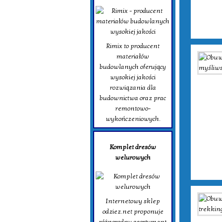
Rimix to producent
materiałów
budowlanych oferujący
wysokiej jakości
rozwiązania dla
budownictwa oraz prac
remontowo-
wykończeniowych.
Komplet dresów
welurowych
Internetowy sklep
odziez.net proponuje
różnorodny asortyment