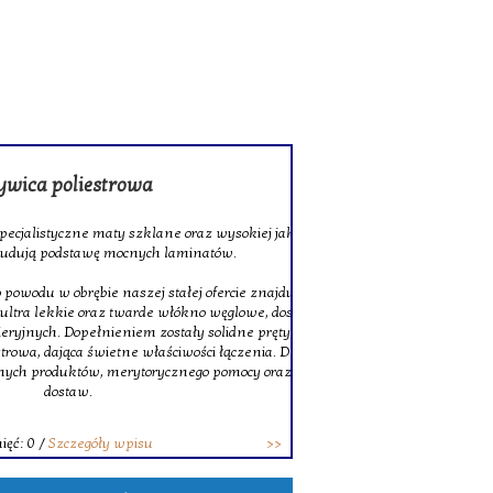
rowa
 szklane oraz wysokiej jakości tkaniny
ocnych laminatów.
szej stałej ofercie znajduje się także
twarde włókno węglowe, doskonałe do
niem zostały solidne pręty z włókna
ne właściwości łączenia. Decydując się na
erytorycznego pomocy oraz terminowych
wpisu