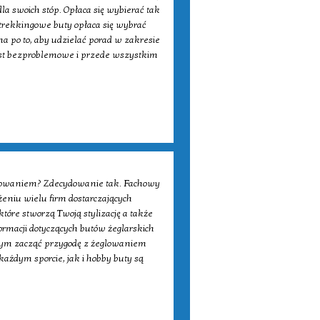
a swoich stóp. Opłaca się wybierać tak
e trekkingowe buty opłaca się wybrać
na po to, aby udzielać porad w zakresie
est bezproblemowe i przede wszystkim
eglowaniem? Zdecydowanie tak. Fachowy
żeniu wielu firm dostarczających
óre stworzą Twoją stylizację a także
rmacji dotyczących butów żeglarskich
cącym zacząć przygodę z żeglowaniem
żdym sporcie, jak i hobby buty są