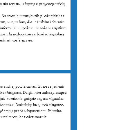
nia terenu, kłopoty z przyczepnością.
 Na stronie mamybutik.pl odnajdziesz
am, w tym buty dla leśników i obuwie
komfortowe, wygodne i przede wszystkim
zostały wzbogacone o bardzo wysokiej
niki atmosferyczne.
po suchej powierzchni. Zawsze jednak
y trekkingowe. Dzięki nim zabezpieczysz
k kamienie, gałęzie czy ataki gadów.
nienacka. Posiadając buty trekkingowe,
zyć stopy przed ukąszeniem. Ponadto,
ywać teren, bez odczuwania