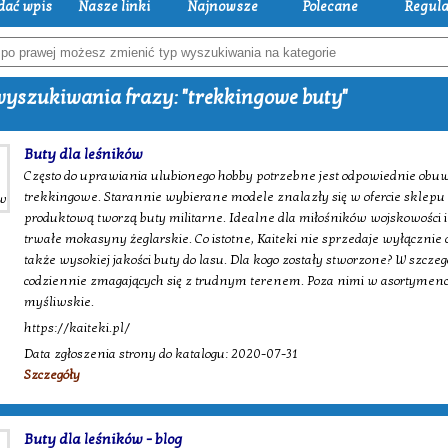
dać wpis
Nasze linki
Najnowsze
Polecane
Regul
yszukiwania frazy: "trekkingowe buty"
Buty dla leśników
Często do uprawiania ulubionego hobby potrzebne jest odpowiednie obuwi
trekkingowe. Starannie wybierane modele znalazły się w ofercie sklepu 
produktową tworzą buty militarne. Idealne dla miłośników wojskowości i 
trwałe mokasyny żeglarskie. Co istotne, Kaiteki nie sprzedaje wyłącznie
także wysokiej jakości buty do lasu. Dla kogo zostały stworzone? W szczeg
codziennie zmagających się z trudnym terenem. Poza nimi w asortymenci
myśliwskie.
https://kaiteki.pl/
Data zgłoszenia strony do katalogu: 2020-07-31
Szczegóły
Buty dla leśników - blog