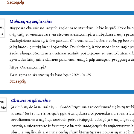
Szczegóły
Mokasyny żeglarskie
Wygodne obuwie na nogach żeglarza to standard. Jakie kupić? Które buty
artykuły zamieszczane na stronie wess.com.pl, a nabędziesz najlepszej
Zdobędziesz wiedzę, która pozwoli Ci zrealizować udane zakupy bez na
jaką budowę mają buty żeglarskie. Dowiedz się, które modele są najlepsz
żeglarskiego. Strona internetowa została poświęcona zarówno butom dla
sprawdzi tutaj, jakie obuwie powinien nabyć, gdy zaczyna przygodę z 
https://wess.com.pl/
Data zgłoszenia strony do katalogu: 2021-01-29
Szczegóły
Obuwie myśliwskie
Jakie buty do lasu należy wybrać? Czym muszą cechować się buty trek
w sieci? Na te i wiele innych pytań znajdziesz odpowiedzi na stronie b
zrealizowana z myślą o osobach potrzebujących zdobyć jak największą 
zostały umieszczone informacje o butach nadających do wykorzystania 
obuwie myśliwskie, a inne cechy charakterystyczne powinny mieć buty