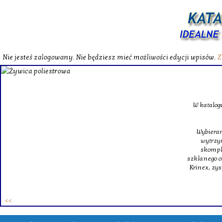
Nie jesteś zalogowany. Nie będziesz mieć możliwości edycji wpisów.
Z
W katalog
Wybieram
wytrzym
skompl
szklanego o
Krinex, zy