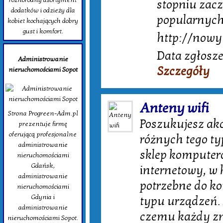
stopniu zacz
dodatków i odzieży dla
popularnych
kobiet kochających dobry
gust i komfort.
http://nowyt
Data zgłosze
Administrowanie
Szczegóły
nieruchomościami Sopot
Anteny wifi
Strona Progreen-Adm.pl
Poszukujesz akc
prezentuje firmę
oferującą profesjonalne
różnych tego t
administrowanie
sklep komputero
nieruchomościami
Gdańsk,
internetowy, w 
administrowanie
potrzebne do k
nieruchomościami
Gdynia i
typu urządzeń. 
administrowanie
czemu każdy zna
nieruchomościami Sopot.