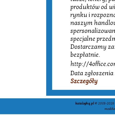
produktów od wie
rynku i rozpozna
naszym handlo
spersonalizowan
specjalne przed
Dostarczamy zamó
bezpłatnie.
http://4office.co
Data zgłoszenia 
Szczegóły
kataloghq.pl
© 2008-2026 -
modifi