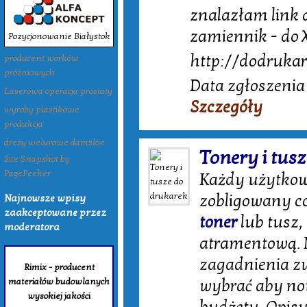
znalazłam link 
zamiennik - do 
Pozycjonowanie Białystok
http://dodrukar
producent worków
próżniowych
Data zgłoszenia
Laserowa operacja prostaty
Szczegóły
wyroby plastikowe
produkcja
dresy welurowe damskie
Tonery i tus
Site Snapshot by
PagePeeker
Każdy użytkow
zobligowany co
Najnowsze wpisy
zaakceptowane przez
toner
lub tusz,
moderatora
atramentową. N
zagadnienia zw
Rimix - producent
materiałów budowlanych
wybrać aby n
wysokiej jakości