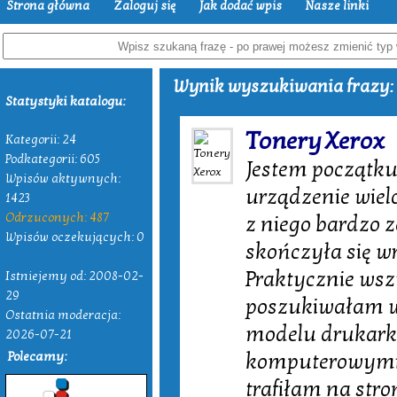
Strona główna
Zaloguj się
Jak dodać wpis
Nasze linki
Wynik wyszukiwania frazy: 
Statystyki katalogu:
Tonery Xerox
Kategorii: 24
Podkategorii: 605
Jestem początku
Wpisów aktywnych:
urządzenie wiel
1423
Odrzuconych: 487
z niego bardzo 
Wpisów oczekujących: 0
skończyła się w
Praktycznie wsz
Istniejemy od: 2008-02-
29
poszukiwałam w 
Ostatnia moderacja:
modelu drukarki
2026-07-21
Polecamy:
komputerowymi 
trafiłam na str