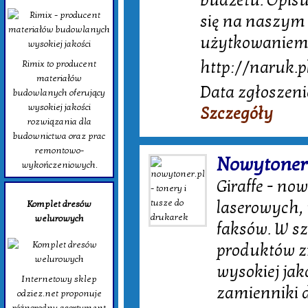
budżetu. Opis
się na naszym 
użytkowaniem 
http://naruk.p
Rimix to producent
materiałów
Data zgłoszeni
budowlanych oferujący
wysokiej jakości
Szczegóły
rozwiązania dla
budownictwa oraz prac
remontowo-
Nowytoner.p
wykończeniowych.
Giraffe - no
laserowych, 
Komplet dresów
welurowych
faksów. W sz
produktów zn
wysokiej jak
Internetowy sklep
zamienniki 
odziez.net proponuje
różnorodny asortyment