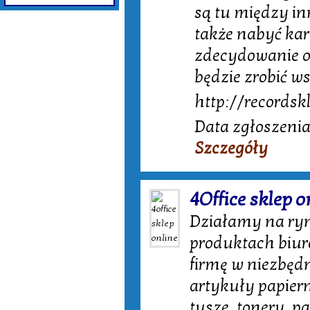
są tu między in
także nabyć kar
zdecydowanie o
będzie zrobić w
http://recordsk
Data zgłoszenia
Szczegóły
4Office sklep o
Działamy na rynk
produktach biur
firmę w niezbęd
artykuły papiern
tusze, tonery, pa