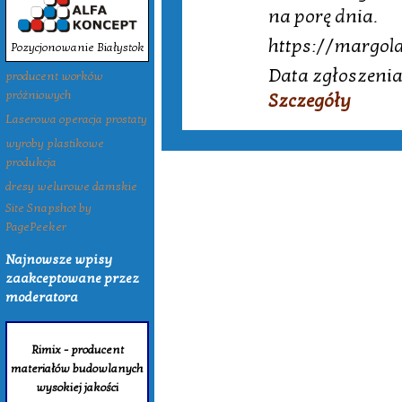
na porę dnia.
https://margol
Pozycjonowanie Białystok
Data zgłoszenia
producent worków
próżniowych
Szczegóły
Laserowa operacja prostaty
wyroby plastikowe
produkcja
dresy welurowe damskie
Site Snapshot by
PagePeeker
Najnowsze wpisy
zaakceptowane przez
moderatora
Rimix - producent
materiałów budowlanych
wysokiej jakości