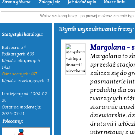
Strona główna
Zaloguj się
Jak dodać wpis
Nasze linki
Wynik wyszukiwania frazy: 
Statystyki katalogu:
Margolana - s
Kategorii: 24
Podkategorii: 605
Margolana to skl
Wpisów aktywnych:
sprzedaż stacjo
1423
zalicza się do 
Odrzuconych: 487
pasmanterie int
Wpisów oczekujących: 0
produkty dla os
Istniejemy od: 2008-02-
tworzących róż
29
starannie wysel
Ostatnia moderacja:
2026-07-21
dziewiarskie, d
Polecamy:
drutami i włócz
internetowy z 