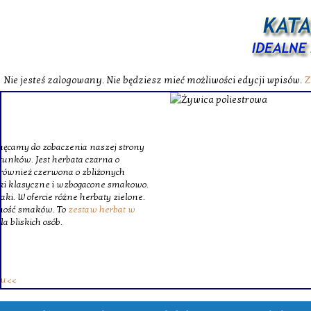
Nie jesteś zalogowany. Nie będziesz mieć możliwości edycji wpisów.
Z
W katalog
Wybieram
wytrzym
skompl
szklanego o
Krinex, zy