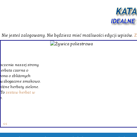
Nie jesteś zalogowany. Nie będziesz mieć możliwości edycji wpisów.
Z
W katalog
Wybieram
wytrzym
skompl
szklanego o
Krinex, zy