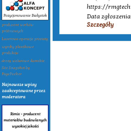
https://rmgtech
Data zgłoszenia
Pozycjonowanie Białystok
Szczegóły
producent worków
próżniowych
Laserowa operacja prostaty
wyroby plastikowe
produkcja
dresy welurowe damskie
Site Snapshot by
PagePeeker
Najnowsze wpisy
zaakceptowane przez
moderatora
Rimix - producent
materiałów budowlanych
wysokiej jakości