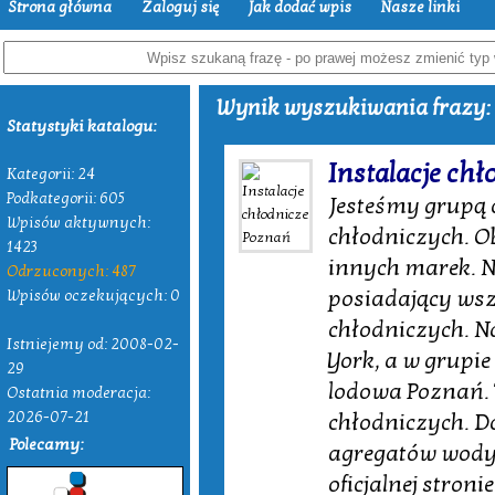
Strona główna
Zaloguj się
Jak dodać wpis
Nasze linki
Wynik wyszukiwania frazy: 
Statystyki katalogu:
Instalacje ch
Kategorii: 24
Podkategorii: 605
Jesteśmy grupą 
Wpisów aktywnych:
chłodniczych. O
1423
innych marek. Na
Odrzuconych: 487
posiadający wsz
Wpisów oczekujących: 0
chłodniczych. N
Istniejemy od: 2008-02-
York, a w grupi
29
lodowa Poznań. 
Ostatnia moderacja:
2026-07-21
chłodniczych. 
Polecamy:
agregatów wody 
oficjalnej stron