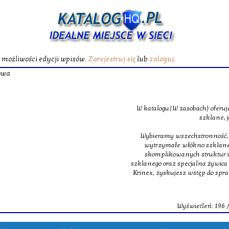
ć możliwości edycji wpisów.
Zarejestruj się
lub
zaloguj
.
Żywica poliest
W katalogu|W zasobach} oferujemy specjalistyczne maty
szklane, jakie budują podstawę m
Wybieramy wszechstronność, z tego powodu w obrębie na
wytrzymałe włókno szklane oraz ultra lekkie oraz 
skomplikowanych struktur inżynieryjnych. Dopełnie
szklanego oraz specjalna żywica poliestrowa, dająca świet
Krinex, zyskujesz wstęp do sprawdzonych produktów, m
dostaw.
Wyświetleń: 196 / Kliknięć: 0 /
Szczegóły 