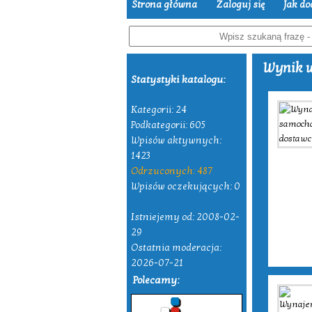
Strona główna
Zaloguj się
Jak do
Wynik w
Statystyki katalogu:
Kategorii: 24
Podkategorii: 605
Wpisów aktywnych:
1423
Odrzuconych: 487
Wpisów oczekujących: 0
Istniejemy od: 2008-02-
29
Ostatnia moderacja:
2026-07-21
Polecamy: