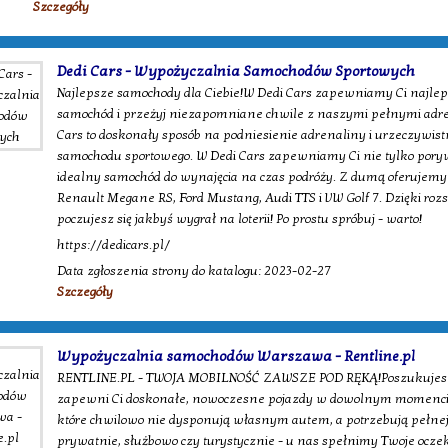
Szczegóły
Dedi Cars - Wypożyczalnia Samochodów Sportowych
Najlepsze samochody dla Ciebie!W Dedi Cars zapewniamy Ci najle
samochód i przeżyj niezapomniane chwile z naszymi pełnymi adr
Cars to doskonały sposób na podniesienie adrenaliny i urzeczywist
samochodu sportowego. W Dedi Cars zapewniamy Ci nie tylko poryw
idealny samochód do wynajęcia na czas podróży. Z dumą oferujemy
Renault Megane RS, Ford Mustang, Audi TTS i VW Golf 7. Dzięki roz
poczujesz się jakbyś wygrał na loterii! Po prostu spróbuj - warto!
https://dedicars.pl/
Data zgłoszenia strony do katalogu: 2023-02-27
Szczegóły
Wypożyczalnia samochodów Warszawa - Rentline.pl
RENTLINE.PL - TWOJA MOBILNOŚĆ ZAWSZE POD RĘKĄ!Poszukujesz 
zapewni Ci doskonałe, nowoczesne pojazdy w dowolnym momencie? 
które chwilowo nie dysponują własnym autem, a potrzebują pełnej
prywatnie, służbowo czy turystycznie - u nas spełnimy Twoje ocze