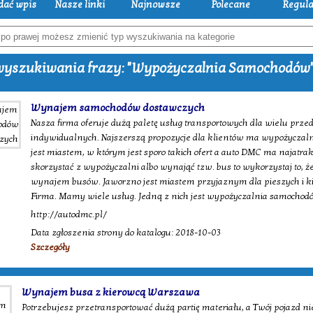
dać wpis
Nasze linki
Najnowsze
Polecane
Regul
yszukiwania frazy: "Wypożyczalnia Samochodów
Wynajem samochodów dostawczych
Nasza firma oferuje dużą paletę usług transportowych dla wielu przed
indywidualnych. Najszerszą propozycje dla klientów ma wypożyczal
jest miastem, w którym jest sporo takich ofert a auto DMC ma najatrak
skorzystać z wypożyczalni albo wynająć tzw. bus to wykorzystaj to, że
wynajem busów. Jaworzno jest miastem przyjaznym dla pieszych i ki
Firma. Mamy wiele usług. Jedną z nich jest wypożyczalnia samochod
http://autodmc.pl/
Data zgłoszenia strony do katalogu: 2018-10-03
Szczegóły
Wynajem busa z kierowcą Warszawa
Potrzebujesz przetransportować dużą partię materiału, a Twój pojazd nie