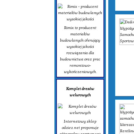
Rimix to producent
materiałów
budowlanych oferujący
wysokiej jakości
rozwiązania dla
budownictwa oraz prac
remontowo-
wykończeniowych.
Komplet dresów
welurowych
Internetowy sklep
odziez.net proponuje
różnorodny asortyment