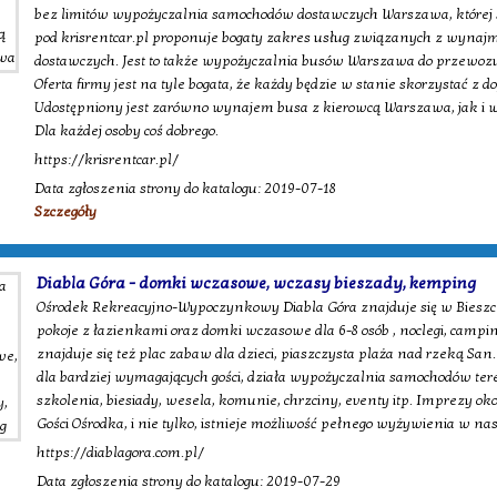
bez limitów wypożyczalnia samochodów dostawczych Warszawa, której 
pod krisrentcar.pl proponuje bogaty zakres usług związanych z wyn
dostawczych. Jest to także wypożyczalnia busów Warszawa do przewozu
Oferta firmy jest na tyle bogata, że każdy będzie w stanie skorzystać z do
Udostępniony jest zarówno wynajem busa z kierowcą Warszawa, jak i
Dla każdej osoby coś dobrego.
https://krisrentcar.pl/
Data zgłoszenia strony do katalogu: 2019-07-18
Szczegóły
Diabla Góra - domki wczasowe, wczasy bieszady, kemping
Ośrodek Rekreacyjno-Wypoczynkowy Diabla Góra znajduje się w Bieszcz
pokoje z łazienkami oraz domki wczasowe dla 6-8 osób , noclegi, campi
znajduje się też plac zabaw dla dzieci, piaszczysta plaża nad rzeką Sa
dla bardziej wymagających gości, działa wypożyczalnia samochodów ter
szkolenia, biesiady, wesela, komunie, chrzciny, eventy itp. Imprezy oko
Gości Ośrodka, i nie tylko, istnieje możliwość pełnego wyżywienia w na
https://diablagora.com.pl/
Data zgłoszenia strony do katalogu: 2019-07-29