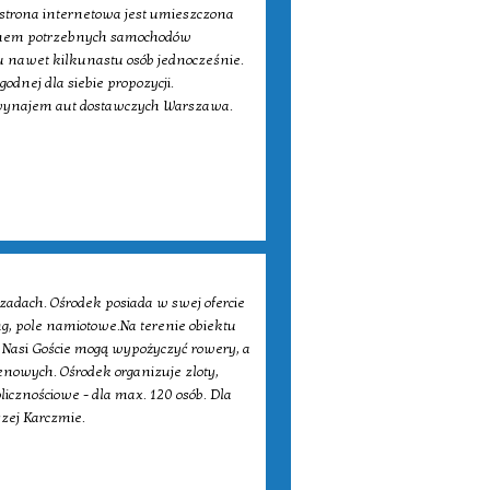
strona internetowa jest umieszczona
ajmem potrzebnych samochodów
 nawet kilkunastu osób jednocześnie.
godnej dla siebie propozycji.
 wynajem aut dostawczych Warszawa.
adach. Ośrodek posiada w swej ofercie
ng, pole namiotowe.Na terenie obiektu
n. Nasi Goście mogą wypożyczyć rowery, a
enowych. Ośrodek organizuje zloty,
licznościowe - dla max. 120 osób. Dla
szej Karczmie.