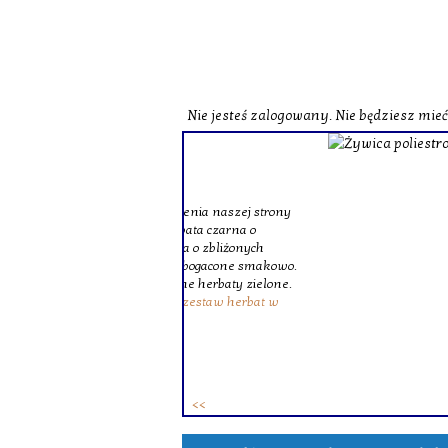
Nie jesteś zalogowany. Nie będziesz mie
o zobaczenia naszej strony
st herbata czarna o
czerwona o zbliżonych
zne i wzbogacone smakowo.
ie różne herbaty zielone.
ków. To
zestaw herbat w
 osób.