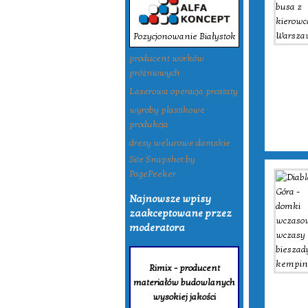
Pozycjonowanie Białystok
producent worków
próżniowych
Laserowa operacja prostaty
wyroby plastikowe
produkcja
dresy welurowe damskie
Site Snapshot by
PagePeeker
Najnowsze wpisy
zaakceptowane przez
moderatora
Rimix - producent
materiałów budowlanych
wysokiej jakości