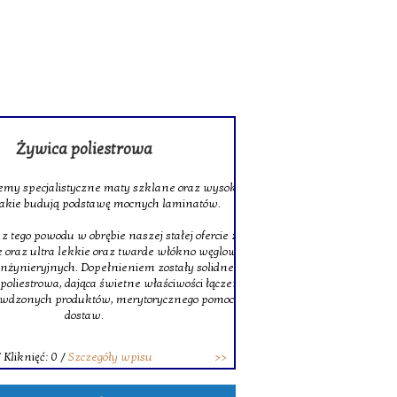
rowa
 szklane oraz wysokiej jakości tkaniny
ocnych laminatów.
szej stałej ofercie znajduje się także
twarde włókno węglowe, doskonałe do
niem zostały solidne pręty z włókna
ne właściwości łączenia. Decydując się na
erytorycznego pomocy oraz terminowych
wpisu