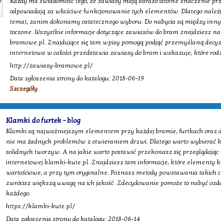
Każdy ma świadomość tego, że zawiasy mają bardzo istotne znaczenie prz
odpowiadają za właściwe funkcjonowanie tych elementów. Dlatego należy 
temat, zanim dokonamy ostatecznego wyboru. Do nabycia są między inn
toczone. Wszystkie informacje dotyczące zawiasów do bram znajdziesz na
bramowe.pl. Znajdujące się tam wpisy pomogą podjąć przemyślaną decyzję
internetowa w całości przedstawia zawiasy do bram i wskazuje, które rodz
http://zawiasy-bramowe.pl/
Data zgłoszenia strony do katalogu: 2018-06-19
Szczegóły
Klamki do furtek - blog
Klamki są najważniejszym elementem przy każdej bramie, furtkach oraz dr
nie ma żadnych problemów z otwieraniem drzwi. Dlatego warto wybierać kla
solidnych tworzyw. A na jakie warto postawić przekonasz się przeglądają
internetowej klamki-kute.pl. Znajdziesz tam informacje, które elementy ku
wartościowe, a przy tym oryginalne. Poznasz metody powstawania takich
zwrócisz większą uwagę na ich jakość. Zdecydowanie pomoże to nabyć ozdo
każdego.
https://klamki-kute.pl/
Data zgłoszenia strony do katalogu: 2018-06-14