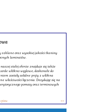
rowa
 szklane oraz wysokiej jakości tkaniny
ocnych laminatów.
szej stałej ofercie znajduje się także
twarde włókno węglowe, doskonałe do
niem zostały solidne pręty z włókna
ne właściwości łączenia. Decydując się na
erytorycznego pomocy oraz terminowych
wpisu