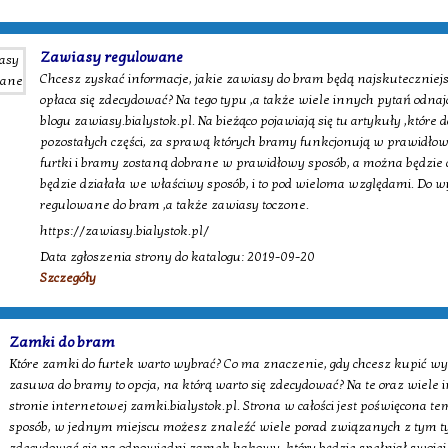
Zawiasy regulowane
Chcesz zyskać informacje, jakie zawiasy do bram będą najskuteczniejs
opłaca się zdecydować? Na tego typu ,a także wiele innych pytań odna
blogu zawiasy.bialystok.pl. Na bieżąco pojawiają się tu artykuły ,któ
pozostałych części, za sprawą których bramy funkcjonują w prawidłow
furtki i bramy zostaną dobrane w prawidłowy sposób, a można będzie c
będzie działała we właściwy sposób, i to pod wieloma względami. Do
regulowane do bram ,a także zawiasy toczone.
https://zawiasy.bialystok.pl/
Data zgłoszenia strony do katalogu: 2019-09-20
Szczegóły
Zamki do bram
Które zamki do furtek warto wybrać? Co ma znaczenie, gdy chcesz kupić wy
zasuwa do bramy to opcja, na którą warto się zdecydować? Na te oraz wiele
stronie internetowej zamki.bialystok.pl. Strona w całości jest poświęcona 
sposób, w jednym miejscu możesz znaleźć wiele porad związanych z tym t