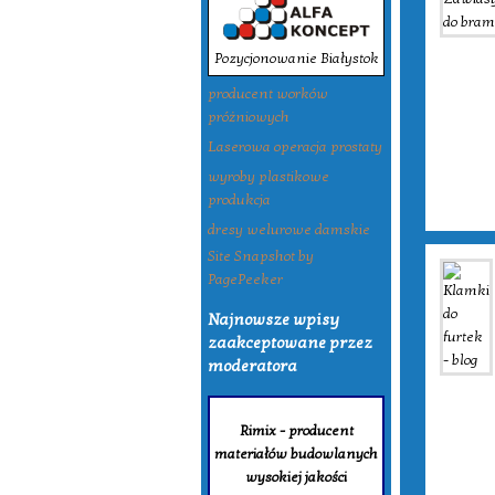
Pozycjonowanie Białystok
producent worków
próżniowych
Laserowa operacja prostaty
wyroby plastikowe
produkcja
dresy welurowe damskie
Site Snapshot by
PagePeeker
Najnowsze wpisy
zaakceptowane przez
moderatora
Rimix - producent
materiałów budowlanych
wysokiej jakości