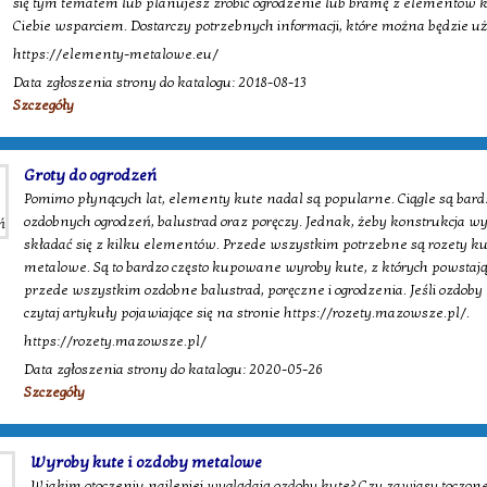
się tym tematem lub planujesz zrobić ogrodzenie lub bramę z elementów k
Ciebie wsparciem. Dostarczy potrzebnych informacji, które można będzie u
https://elementy-metalowe.eu/
Data zgłoszenia strony do katalogu: 2018-08-13
Szczegóły
Groty do ogrodzeń
Pomimo płynących lat, elementy kute nadal są popularne. Ciągle są bard
ozdobnych ogrodzeń, balustrad oraz poręczy. Jednak, żeby konstrukcja w
składać się z kilku elementów. Przede wszystkim potrzebne są rozety kute
metalowe. Są to bardzo często kupowane wyroby kute, z których powstają
przede wszystkim ozdobne balustrad, poręczne i ogrodzenia. Jeśli ozdoby
czytaj artykuły pojawiające się na stronie https://rozety.mazowsze.pl/.
https://rozety.mazowsze.pl/
Data zgłoszenia strony do katalogu: 2020-05-26
Szczegóły
Wyroby kute i ozdoby metalowe
W jakim otoczeniu najlepiej wyglądają ozdoby kute? Czy zawiasy toczone 