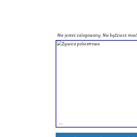
Nie jesteś zalogowany. Nie będziesz mie
o zobaczenia naszej strony
st herbata czarna o
czerwona o zbliżonych
zne i wzbogacone smakowo.
ie różne herbaty zielone.
ków. To
zestaw herbat w
 osób.