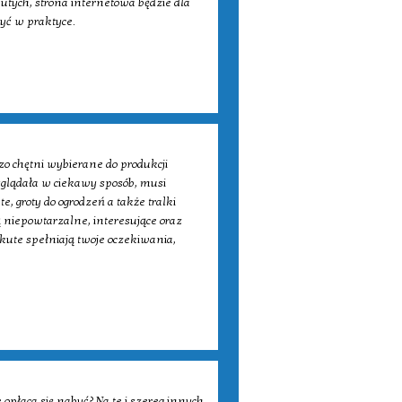
utych, strona internetowa będzie dla
żyć w praktyce.
zo chętni wybierane do produkcji
yglądała w ciekawy sposób, musi
, groty do ogrodzeń a także tralki
 niepowtarzalne, interesujące oraz
 kute spełniają twoje oczekiwania,
opłaca się nabyć? Na te i szereg innych