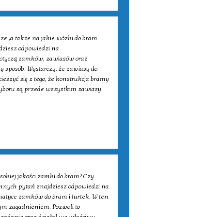
ze ,a także na jakie wózki do bram
jdziesz odpowiedzi na
re dotyczą zamków, zawiasów oraz
y sposób. Wystarczy, że zawiasy do
ieszyć się z tego, że konstrukcja bramy
 wyboru są przede wszystkim zawiasy
sokiej jakości zamki do bram? Czy
 innych pytań znajdziesz odpowiedzi na
tematyce zamków do bram i furtek. W ten
ym zagadnieniem. Pozwoli to