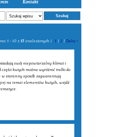
amin
Kontakt
Szukaj
no: 1 - 10 z
15
znalezionych |
1
|
2
|
Dalej >
siadają swój niepowtarzalny klimat i
d części kutych można wyróżnić tralki do
ane w staranny sposób zagwarantują
więcej na temat elementów kutych, wejdź
 tematyce.