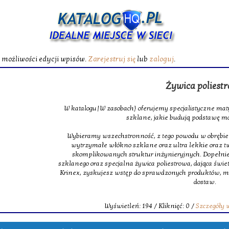
ć możliwości edycji wpisów.
Zarejestruj się
lub
zaloguj
.
Żywica poliest
W katalogu|W zasobach} oferujemy specjalistyczne maty
szklane, jakie budują podstawę m
Wybieramy wszechstronność, z tego powodu w obrębie na
wytrzymałe włókno szklane oraz ultra lekkie oraz 
skomplikowanych struktur inżynieryjnych. Dopełnie
szklanego oraz specjalna żywica poliestrowa, dająca świet
Krinex, zyskujesz wstęp do sprawdzonych produktów, m
dostaw.
Wyświetleń: 194 / Kliknięć: 0 /
Szczegóły 