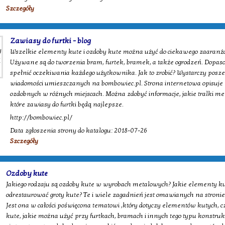
Szczegóły
Zawiasy do furtki - blog
Wszelkie elementy kute i ozdoby kute można użyć do ciekawego zaaranż
Używane są do tworzenia bram, furtek, bramek, a także ogrodzeń. Dopas
spełnić oczekiwania każdego użytkownika. Jak to zrobić? Wystarczy posz
wiadomości umieszczanych na bombowiec.pl. Strona internetowa opisuje
ozdobnych w różnych miejscach. Można zdobyć informacje, jakie tralki me
które zawiasy do furtki będą najlepsze.
http://bombowiec.pl/
Data zgłoszenia strony do katalogu: 2018-07-26
Szczegóły
Ozdoby kute
Jakiego rodzaju są ozdoby kute w wyrobach metalowych? Jakie elementy ku
odrestaurować groty kute? Te i wiele zagadnień jest omawianych na stron
Jest ona w całości poświęcona tematowi ,który dotyczy elementów kutych, 
kute, jakie można użyć przy furtkach, bramach i innych tego typu konstruk