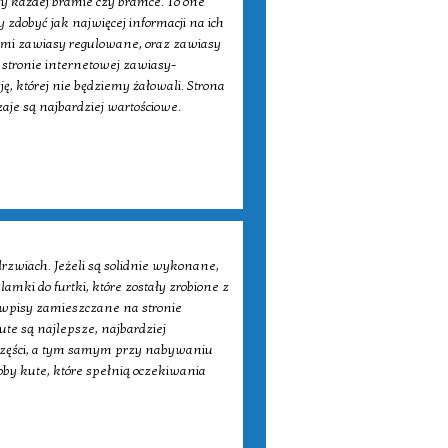
y każdej bramie czy bramce. To one
zdobyć jak najwięcej informacji na ich
ymi zawiasy regulowane, oraz zawiasy
 stronie internetowej zawiasy-
, której nie będziemy żałowali. Strona
aje są najbardziej wartościowe.
zwiach. Jeżeli są solidnie wykonane,
mki do furtki, które zostały zrobione z
c wpisy zamieszczane na stronie
te są najlepsze, najbardziej
 części, a tym samym przy nabywaniu
by kute, które spełnią oczekiwania