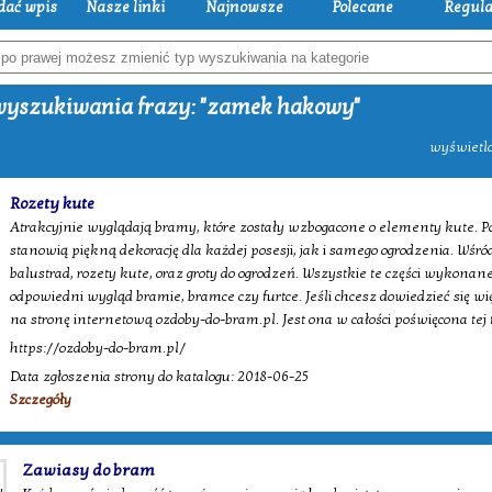
dać wpis
Nasze linki
Najnowsze
Polecane
Regul
yszukiwania frazy: "zamek hakowy"
wyświetlo
Rozety kute
Atrakcyjnie wyglądają bramy, które zostały wzbogacone o elementy kute. Po
stanowią piękną dekorację dla każdej posesji, jak i samego ogrodzenia. Wśró
balustrad, rozety kute, oraz groty do ogrodzeń. Wszystkie te części wykon
odpowiedni wygląd bramie, bramce czy furtce. Jeśli chcesz dowiedzieć się 
na stronę internetową ozdoby-do-bram.pl. Jest ona w całości poświęcona tej
https://ozdoby-do-bram.pl/
Data zgłoszenia strony do katalogu: 2018-06-25
Szczegóły
Zawiasy do bram