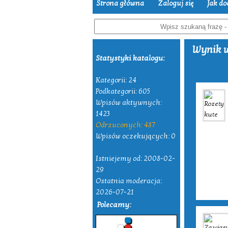
Strona główna
Zaloguj się
Jak do
Wynik w
Statystyki katalogu:
Kategorii: 24
Podkategorii: 605
Wpisów aktywnych:
1423
Odrzuconych: 487
Wpisów oczekujących: 0
Istniejemy od: 2008-02-
29
Ostatnia moderacja:
2026-07-21
Polecamy: