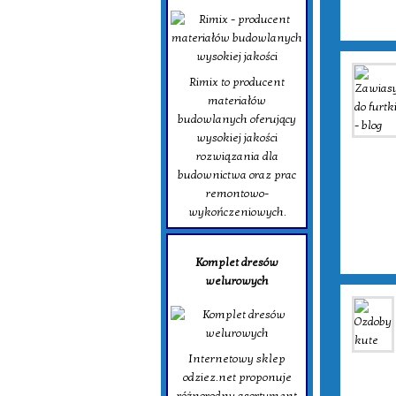
Rimix to producent
materiałów
budowlanych oferujący
wysokiej jakości
rozwiązania dla
budownictwa oraz prac
remontowo-
wykończeniowych.
Komplet dresów
welurowych
Internetowy sklep
odziez.net proponuje
różnorodny asortyment