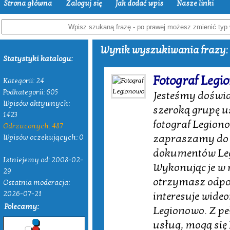
Strona główna
Zaloguj się
Jak dodać wpis
Nasze linki
Wynik wyszukiwania frazy: 
Statystyki katalogu:
Fotograf Legi
Kategorii: 24
Podkategorii: 605
Jesteśmy doświ
Wpisów aktywnych:
szeroką grupę u
1423
fotograf Legiono
Odrzuconych: 487
zapraszamy do o
Wpisów oczekujących: 0
dokumentów Leg
Istniejemy od: 2008-02-
Wykonując je w 
29
otrzymasz odpow
Ostatnia moderacja:
2026-07-21
interesuje wide
Polecamy:
Legionowo. Z p
usług, mogą się