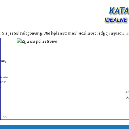
Nie jesteś zalogowany. Nie będziesz mieć możliwości edycji wpisów.
Z
W katalog
Wybieram
wytrzym
skompl
szklanego o
Krinex, zy