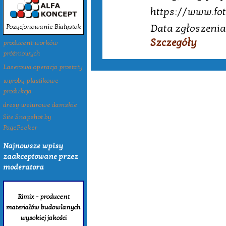
https://www.fot
Data zgłoszenia
Pozycjonowanie Białystok
Szczegóły
producent worków
próżniowych
Laserowa operacja prostaty
wyroby plastikowe
produkcja
dresy welurowe damskie
Site Snapshot by
PagePeeker
Najnowsze wpisy
zaakceptowane przez
moderatora
Rimix - producent
materiałów budowlanych
wysokiej jakości