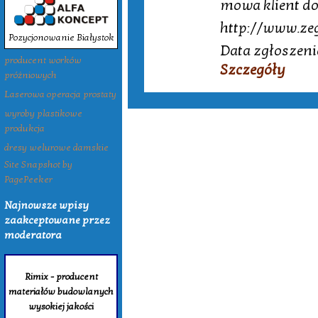
mowa klient do
http://www.zeg
Pozycjonowanie Białystok
Data zgłoszeni
producent worków
Szczegóły
próżniowych
Laserowa operacja prostaty
wyroby plastikowe
produkcja
dresy welurowe damskie
Site Snapshot by
PagePeeker
Najnowsze wpisy
zaakceptowane przez
moderatora
Rimix - producent
materiałów budowlanych
wysokiej jakości