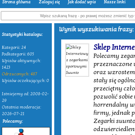
Strona główna
Zaloguj się
Jak dodać wpis
Nasze linki
Wynik wyszukiwania frazy: 
Statystyki katalogu:
Sklep Intern
Kategorii: 24
Podkategorii: 605
Polecamy zegar
Wpisów aktywnych:
przeznaczone w
1423
oraz wzrostem 
Odrzuconych: 487
stały się ogól
Wpisów oczekujących: 0
przeciętny czł
Istniejemy od: 2008-02-
pozwolić sobie 
29
horrendalny w
Ostatnia moderacja:
firmy, jednak
2026-07-21
Zegarki suunto 
Polecamy:
odzwierciedlen