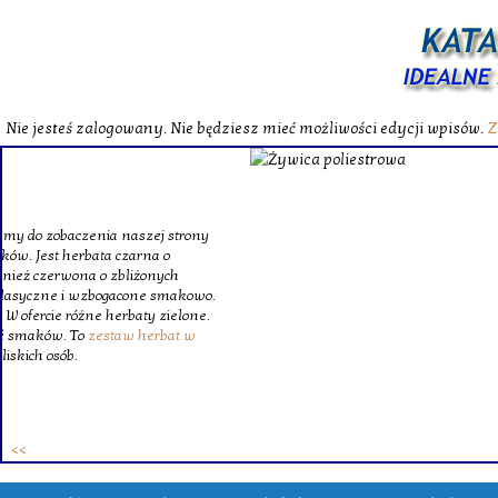
Nie jesteś zalogowany. Nie będziesz mieć możliwości edycji wpisów.
Z
W katalog
Wybieram
wytrzym
skompl
szklanego o
Krinex, zy