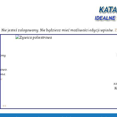
Nie jesteś zalogowany. Nie będziesz mieć możliwości edycji wpisów.
Z
W katalog
Wybieram
wytrzym
skompl
szklanego o
Krinex, zy