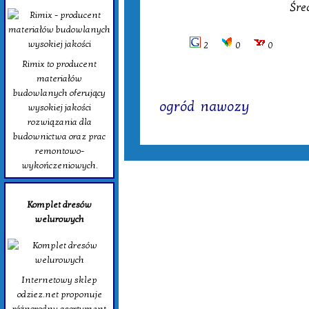
Śre
2
0
0
Rimix to producent
materiałów
Tagi:
budowlanych oferujący
ogród
,
nawozy
wysokiej jakości
rozwiązania dla
budownictwa oraz prac
remontowo-
wykończeniowych.
Komplet dresów
welurowych
Internetowy sklep
odziez.net proponuje
różnorodny asortyment