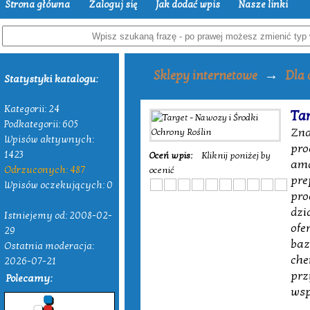
Strona główna
Zaloguj się
Jak dodać wpis
Nasze linki
→
Sklepy internetowe
Dla 
Statystyki katalogu:
Kategorii: 24
Tar
Podkategorii: 605
Zna
Wpisów aktywnych:
pro
1423
Oceń wpis:
Kliknij poniżej by
ama
Odrzuconych: 487
ocenić
pre
Wpisów oczekujących: 0
pro
dzi
Istniejemy od: 2008-02-
ofe
29
baz
Ostatnia moderacja:
che
2026-07-21
prz
Polecamy:
wsp