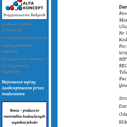
Dan
Fir
Pozycjonowanie Białystok
Mia
producent worków
Uli
próżniowych
Nr.
Laserowa operacja prostaty
Kod
Poc
wyroby plastikowe
produkcja
Woj
NIP
dresy welurowe damskie
REG
Site Snapshot by
Tele
PagePeeker
Fac
Najnowsze wpisy
You
zaakceptowane przez
moderatora
Str
Dat
Rimix - producent
Ods
materiałów budowlanych
Kli
wysokiej jakości