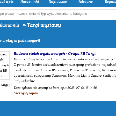
dać wpis
Nasze linki
Najnowsze
Polecane
Regul
» Targi wystawy
 ekonomia
e wpisy w podkategorii
Budowa stoisk wystawowych - Grupa RB Targi
Firma RB Targi to doświadczony partner w zakresie stoisk targowyc
Z ponad 25-letnim doświadczeniem tworzymy profesjonalną zabudow
działając na m.in. targi w Warszawie, Poznaniu|Poznaniu, Warszawi
specjalnością są systemy Octanorm, Maxima Light i Quadro, realizuj
indywidualne.
targi.pl
Data zgłoszenia strony do katalogu: 2025-07-08 15:14:56
Szczegóły wpisu