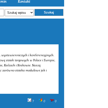
amin
Kontakt
Szukaj
h, wystawienniczych i konferencyjnych.
ę stoisk targowych w Polsce i Europie,
e, Kielcach i Krakowie. Naszą
ąc zarówno stoiska modułowe jak i
7
0
0