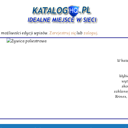
ć możliwości edycji wpisów.
Zarejestruj się
lub
zaloguj
.
Żywica poliest
W katalogu|W zasobach} oferujemy specjalistyczne maty
szklane, jakie budują podstawę m
Wybieramy wszechstronność, z tego powodu w obrębie na
wytrzymałe włókno szklane oraz ultra lekkie oraz 
skomplikowanych struktur inżynieryjnych. Dopełnie
szklanego oraz specjalna żywica poliestrowa, dająca świet
Krinex, zyskujesz wstęp do sprawdzonych produktów, m
dostaw.
Wyświetleń: 197 / Kliknięć: 0 /
Szczegóły 