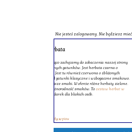
Nie jesteś zalogowany. Nie będziesz mie
o zobaczenia naszej strony
st herbata czarna o
czerwona o zbliżonych
zne i wzbogacone smakowo.
ie różne herbaty zielone.
ków. To
zestaw herbat w
 osób.