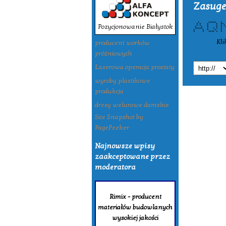
Zasuge
* ***** * * 
Pozycjonowanie Białystok
* * * * *
* * * * *
* * * * * *
***** * * 
* * * * *
* * **** * 
Kli
producent worków
próżniowych
Laserowa operacja prostaty
wyroby plastikowe
produkcja
dresy welurowe damskie
Site Snapshot by
PagePeeker
Najnowsze wpisy
zaakceptowane przez
moderatora
Rimix - producent
materiałów budowlanych
wysokiej jakości