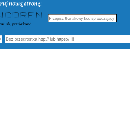
ruj nową stronę:
***** ****** ****** ******* * *
* * * * * * * * * ** *
 * * * * * * * * * * *
 * * * * ****** **** * * *
* * * * * * * * * * * * *
 ** * * * * * * * * **
* * ***** ****** * * * * *
knij, aby przeładować