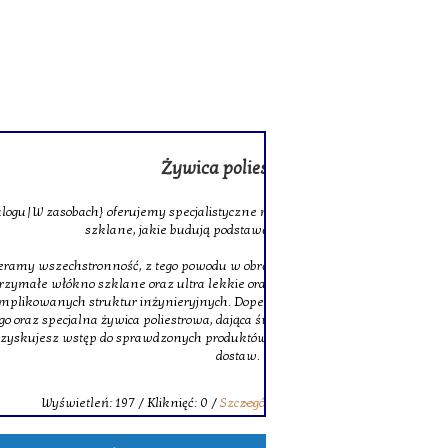
rowa
 szklane oraz wysokiej jakości tkaniny
ocnych laminatów.
szej stałej ofercie znajduje się także
twarde włókno węglowe, doskonałe do
niem zostały solidne pręty z włókna
ne właściwości łączenia. Decydując się na
erytorycznego pomocy oraz terminowych
wpisu