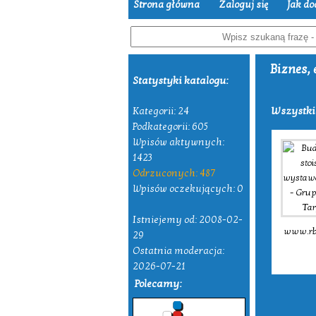
Strona główna
Zaloguj się
Jak do
Biznes,
Statystyki katalogu:
Wszystki
Kategorii: 24
Podkategorii: 605
Wpisów aktywnych:
1423
Odrzuconych: 487
Wpisów oczekujących: 0
Istniejemy od: 2008-02-
www.rb.
29
Ostatnia moderacja:
2026-07-21
Polecamy: