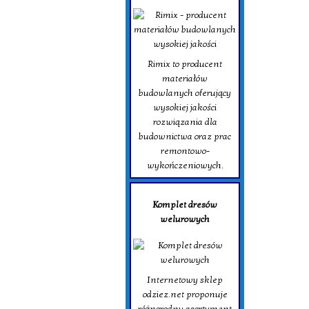
Rimix to producent
materiałów
budowlanych oferujący
wysokiej jakości
rozwiązania dla
budownictwa oraz prac
remontowo-
wykończeniowych.
Komplet dresów
welurowych
Internetowy sklep
odziez.net proponuje
różnorodny asortyment