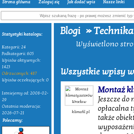
Strona główna
Zaloguj się
Jak dodać wpis
Nasze linki
» Technika
Blogi
Statystyki katalogu:
Wyświetlono stron
Kategorii: 24
Podkategorii: 605
Wpisów aktywnych:
1423
Wszystkie wpisy w
Odrzuconych: 487
Wpisów oczekujących: 0
Montaż k
Istniejemy od: 2008-02-
Jeszcze do
29
Ostatnia moderacja:
opłacalna 
klimafil.pl
2026-07-21
także obiek
Polecamy:
wyposażeniu