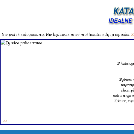
Nie jesteś zalogowany. Nie będziesz mieć możliwości edycji wpisów.
Z
W katalog
Wybieram
wytrzym
skompl
szklanego o
Krinex, zy