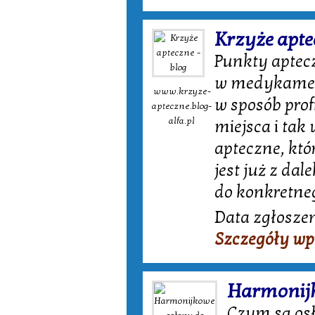
Krzyże apte
Punkty aptecz
w medykamenty
www.krzyze-
w sposób prof
apteczne.blog-
alfa.pl
miejsca i tak
apteczne, kt
jest już z dal
do konkretneg
Data zgłoszen
Szczegóły wp
Harmonij
Czym są os