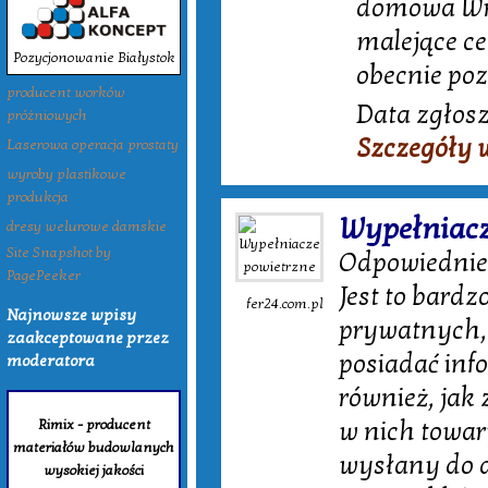
domowa Wro
malejące c
Pozycjonowanie Białystok
obecnie poz
producent worków
Data zgłosz
próżniowych
Szczegóły 
Laserowa operacja prostaty
wyroby plastikowe
produkcja
Wypełniacz
dresy welurowe damskie
Site Snapshot by
Odpowiednie 
PagePeeker
Jest to bard
fer24.com.pl
Najnowsze wpisy
prywatnych, 
zaakceptowane przez
posiadać inf
moderatora
również, jak
Rimix - producent
w nich towar
materiałów budowlanych
wysłany do 
wysokiej jakości