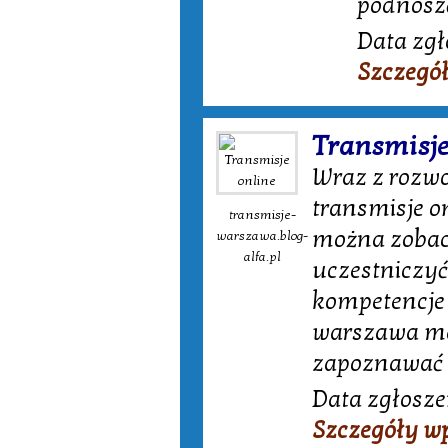
podnosz
Data zgł
Szczegó
Transmisje
Wraz z rozwo
transmisje o
transmisje-
można zobac
warszawa.blog-
alfa.pl
uczestniczyć
kompetencje 
warszawa ma
zapoznawać s
Data zgłoszen
Szczegóły w