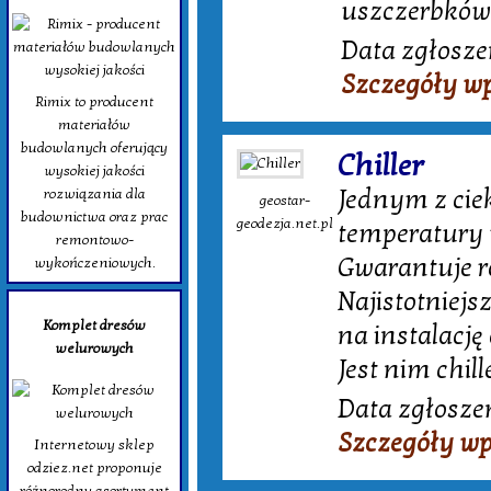
uszczerbków
Data zgłosze
Szczegóły w
Rimix to producent
materiałów
budowlanych oferujący
Chiller
wysokiej jakości
Jednym z cie
rozwiązania dla
geostar-
budownictwa oraz prac
geodezja.net.pl
temperatury 
remontowo-
Gwarantuje r
wykończeniowych.
Najistotniejs
Komplet dresów
na instalację
welurowych
Jest nim chil
Data zgłoszen
Szczegóły wp
Internetowy sklep
odziez.net proponuje
różnorodny asortyment