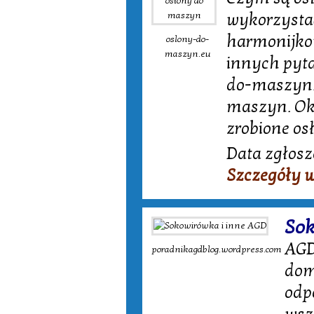
wykorzysta
harmonijkow
oslony-do-
maszyn.eu
innych pyta
do-maszyn.e
maszyn. Oka
zrobione os
Data zgłosz
Szczegóły 
Sok
AGD
poradnikagdblog.wordpress.com
dom
odp