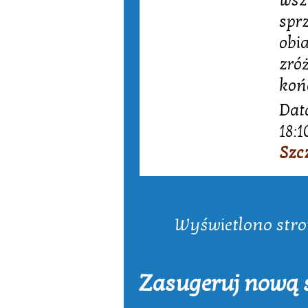
wsz
spr
obi
zró
koń
Dat
18:1
Szc
Wyświetlono stron
Zasugeruj nową s