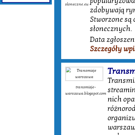
popularyzować
sloneczne.eu
zdobywają ryn
Stworzone są o
słonecznych.
Data zgłoszeni
Szczegóły wp
Transm
Transmis
transmisje-
streamin
warszawa.blogspot.com
nich opa
różnorod
organizu
warszaw