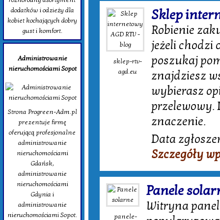
dodatków i odzieży dla
Sklep inter
kobiet kochających dobry
Robienie zak
gust i komfort.
jeżeli chodzi 
poszukaj pomo
Administrowanie
sklep-rtv-
nieruchomościami Sopot
agd.eu
znajdziesz w
wybierasz op
przelewowy. 
Strona Progreen-Adm.pl
znaczenie.
prezentuje firmę
oferującą profesjonalne
Data zgłoszen
administrowanie
Szczegóły wp
nieruchomościami
Gdańsk,
administrowanie
nieruchomościami
Panele solar
Gdynia i
Witryna panel
administrowanie
nieruchomościami Sopot.
panele-