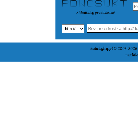
****** ****** * * ***** ***** * * * * *******
* * * * * * * * * * * * * ** *
* * * * * * * * * * * ** *
****** * * * * * * ***** * * ** *
* * * * * * * * * * * * ** *
* * * ** ** * * * * * * * ** *
* ****** * * ***** ***** ***** * * *
Kliknij, aby przeładować
kataloghq.pl
© 2008-2026 -
modifi