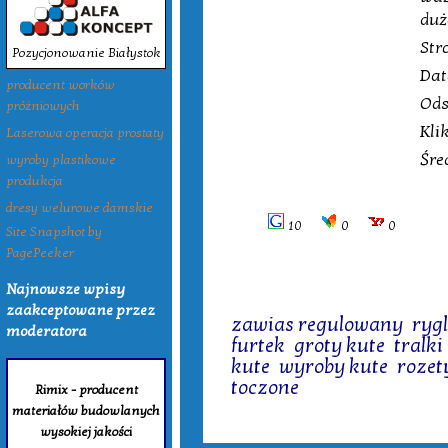
duż
Str
Pozycjonowanie Białystok
Dat
producent worków
Ods
próżniowych
Kli
Laserowa operacja prostaty
Śre
wyroby plastikowe
produkcja
dresy welurowe damskie
10
0
0
Site Snapshot by
PagePeeker
Najnowsze wpisy
Tagi:
zaakceptowane przez
zawias regulowany
,
ryg
moderatora
furtek
,
groty kute
,
tralki
kute
,
wyroby kute
,
rozet
toczone
Rimix - producent
materiałów budowlanych
wysokiej jakości