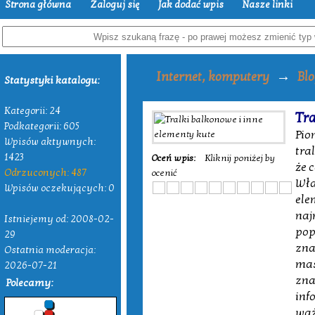
Strona główna
Zaloguj się
Jak dodać wpis
Nasze linki
→
Internet, komputery
Blo
Statystyki katalogu:
Kategorii: 24
Tra
Podkategorii: 605
Pio
Wpisów aktywnych:
tra
1423
Oceń wpis:
Kliknij poniżej by
że 
Odrzuconych: 487
ocenić
Wła
Wpisów oczekujących: 0
ele
naj
Istniejemy od: 2008-02-
pop
29
zna
Ostatnia moderacja:
mas
2026-07-21
zna
Polecamy:
inf
waż