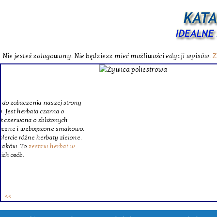
Nie jesteś zalogowany. Nie będziesz mieć możliwości edycji wpisów.
Z
W katalog
Wybieram
wytrzym
skompl
szklanego o
Krinex, zy