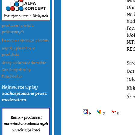
Mia
Uli
Nr.
Pozycjonowanie Białystok
Kod
producent worków
Poc
próżniowych
Woj
Laserowa operacja prostaty
NIP
REG
wyroby plastikowe
produkcja
Str
dresy welurowe damskie
Site Snapshot by
Dat
PagePeeker
Ods
Najnowsze wpisy
Kli
zaakceptowane przez
Śre
moderatora
6
0
0
Rimix - producent
materiałów budowlanych
wysokiej jakości
Tagi: