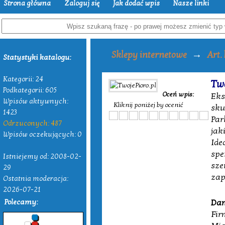
Strona główna
Zaloguj się
Jak dodać wpis
Nasze linki
→
Sklepy internetowe
Art.
Statystyki katalogu:
Kategorii: 24
Two
Podkategorii: 605
Oceń wpis:
Eks
Wpisów aktywnych:
Kliknij poniżej by ocenić
sku
1423
Par
Odrzuconych: 487
jak
Wpisów oczekujących: 0
Ide
spe
Istniejemy od: 2008-02-
sze
29
zap
Ostatnia moderacja:
2026-07-21
Polecamy:
Dan
Fir