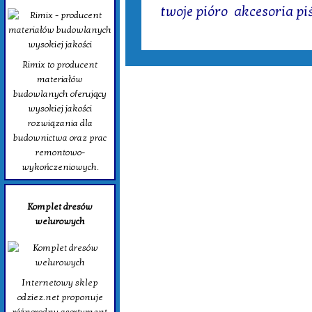
twoje pióro
,
akcesoria p
Rimix to producent
materiałów
budowlanych oferujący
wysokiej jakości
rozwiązania dla
budownictwa oraz prac
remontowo-
wykończeniowych.
Komplet dresów
welurowych
Internetowy sklep
odziez.net proponuje
różnorodny asortyment