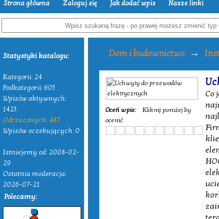
Strona główna
Zaloguj się
Jak dodać wpis
Nasze linki
→
Dom i budownictwo
Ins
Statystyki katalogu:
Kategorii: 24
Uc
Podkategorii: 605
Co 
Wpisów aktywnych:
naj
1423
Oceń wpis:
Kliknij poniżej by
naj
Odrzuconych: 487
ocenić
Fir
Wpisów oczekujących: 0
kli
ele
Istniejemy od: 2008-02-
HOO
29
ele
Ostatnia moderacja:
uci
2026-07-21
kor
Polecamy:
zai
ter