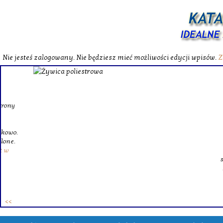
Nie jesteś zalogowany. Nie będziesz mieć możliwości edycji wpisów.
Z
W katalog
Wybieram
wytrzym
skompl
szklanego o
Krinex, zy