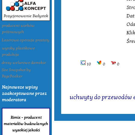
Str
Dat
Pozycjonowanie Białystok
Ods
producent worków
Kli
próżniowych
Laserowa operacja prostaty
Śre
wyroby plastikowe
produkcja
dresy welurowe damskie
10
0
0
Site Snapshot by
PagePeeker
Najnowsze wpisy
Tagi:
zaakceptowane przez
uchwyty do przewodów 
moderatora
Rimix - producent
materiałów budowlanych
wysokiej jakości