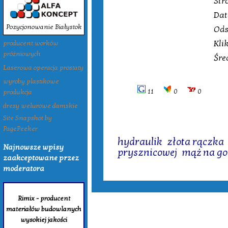
Str
Dat
Pozycjonowanie Białystok
Ods
Kli
producent worków
próżniowych
Śre
Laserowa operacja prostaty
wyroby plastikowe
11
0
0
produkcja
dresy welurowe damskie
Site Snapshot by
PagePeeker
Tagi:
hydraulik
,
złota rączka
Najnowsze wpisy
prysznicowej
,
mąż na go
zaakceptowane przez
moderatora
Rimix - producent
materiałów budowlanych
wysokiej jakości