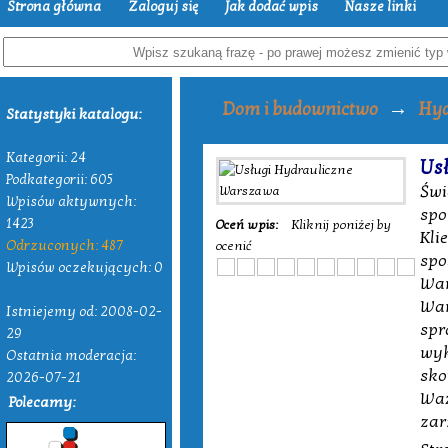
Strona główna
Zaloguj się
Jak dodać wpis
Nasze linki
→
Dom i budownictwo
Hyd
Statystyki katalogu:
Kategorii: 24
Us
Podkategorii: 605
Świ
Wpisów aktywnych:
spo
1423
Oceń wpis:
Kliknij poniżej by
Kli
Odrzuconych: 487
ocenić
spo
Wpisów oczekujących: 0
War
War
Istniejemy od: 2008-02-
spr
29
wyk
Ostatnia moderacja:
sko
2026-07-21
Waż
Polecamy:
zar