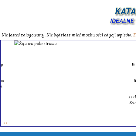
Nie jesteś zalogowany. Nie będziesz mieć możliwości edycji wpisów.
Z
W katalog
Wybieram
wytrzym
skompl
szklanego o
Krinex, zy