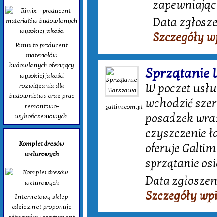
zapewniając
Data zgłosze
Szczegóły w
Rimix to producent
materiałów
budowlanych oferujący
Sprzątanie
wysokiej jakości
W poczet usłu
rozwiązania dla
budownictwa oraz prac
wchodzić szer
remontowo-
galtim.com.pl
posadzek wraz
wykończeniowych.
czyszczenie ł
Komplet dresów
oferuje Galti
welurowych
sprzątanie os
Data zgłoszen
Szczegóły wp
Internetowy sklep
odziez.net proponuje
różnorodny asortyment