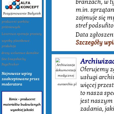
branżach, w t
m.in. sprzątan
Pozycjonowanie Białystok
zajmuje się m
producent worków
stref podsufit
próżniowych
Data zgłoszeni
Laserowa operacja prostaty
wyroby plastikowe
Szczegóły wpi
produkcja
dresy welurowe damskie
Site Snapshot by
Archiwizac
PagePeeker
Oferujemy z
Najnowsze wpisy
usługi archi
zaakceptowane przez
więcej prze
moderatora
euroarchiv.pl
to nasza spe
Rimix - producent
jest naszym
materiałów budowlanych
zadania, jak
wysokiej jakości