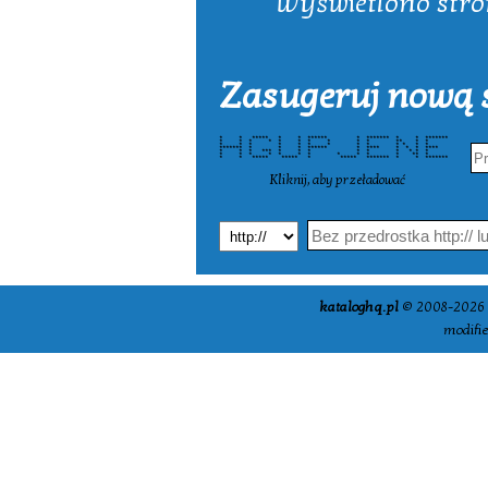
Wyświetlono stron
Zasugeruj nową s
* * ***** * * ****** * ******* * * *******
* * * * * * * * * * ** * *
* * * * * * * * * * * * *
******* * * * ****** * **** * * * ****
* * * *** * * * * * * * * *
* * * * * * * * * * * ** *
* * ***** ***** * ***** ******* * * *******
Kliknij, aby przeładować
kataloghq.pl
© 2008-2026 -
modifi