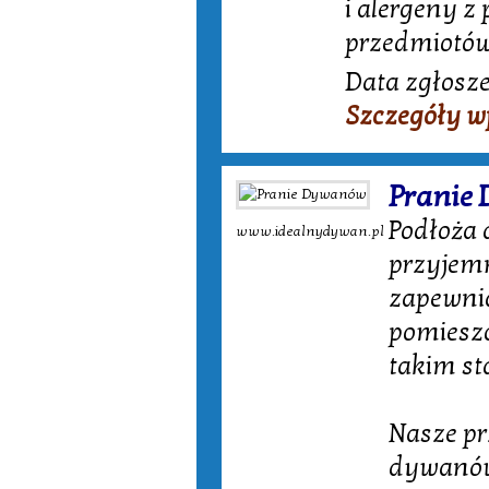
i alergeny z
przedmiotów,
Data zgłosze
Szczegóły w
Pranie
Podłoża
www.idealnydywan.pl
przyjemn
zapewnia
pomiesz
takim st
Nasze pr
dywanów,