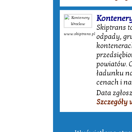
Kontener
Skiptrans 
www.skiptrans.pl
odpady, gr
kontenerac
przedsiębio
powiatów. 
ładunku na
cenach i n
Data zgłosz
Szczegóły 