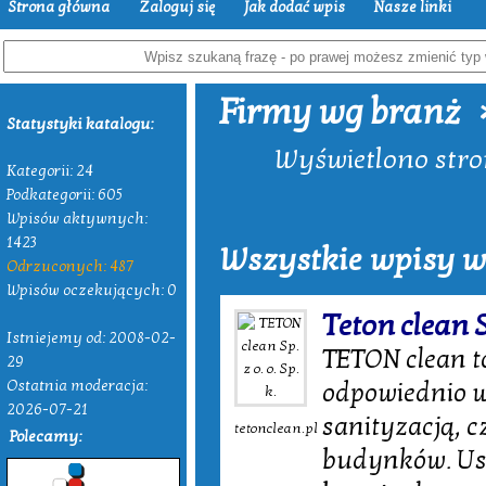
Strona główna
Zaloguj się
Jak dodać wpis
Nasze linki
Firmy wg branż
Statystyki katalogu:
Wyświetlono stron
Kategorii: 24
Podkategorii: 605
Wpisów aktywnych:
1423
Wszystkie wpisy w
Odrzuconych: 487
Wpisów oczekujących: 0
Teton clean Sp
Istniejemy od: 2008-02-
TETON clean t
29
Ostatnia moderacja:
odpowiednio w
2026-07-21
sanityzacją, c
tetonclean.pl
Polecamy:
budynków. Usł