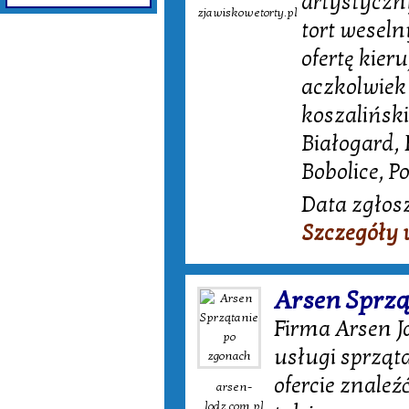
artystyczn
zjawiskowetorty.pl
tort weseln
ofertę kier
aczkolwiek
koszalińsk
Białogard, 
Bobolice, P
Data zgłosz
Szczegóły 
Arsen Sprzą
Firma Arsen J
usługi sprząt
ofercie znale
arsen-
lodz.com.pl