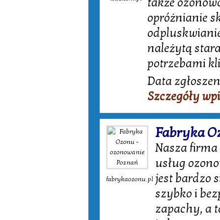
także ozonow
opróżnianie s
odpluskwiani
należytą star
potrzebami kl
Data zgłoszeni
Szczegóły wp
Fabryka O
Nasza firma
usług ozono
jest bardzo 
fabrykaozonu.pl
szybko i bez
zapachy, a t