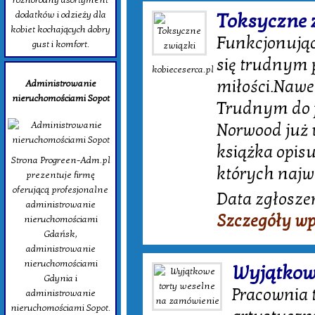
dodatków i odzieży dla
Toksyczne 
kobiet kochających dobry
Funkcjonując
gust i komfort.
się trudnym 
kobieceserca.pl
miłości.Nawet
Administrowanie
nieruchomościami Sopot
Trudnym do p
Norwood już w
książka opisu
Strona Progreen-Adm.pl
których najw
prezentuje firmę
oferującą profesjonalne
Data zgłoszen
administrowanie
Szczegóły wp
nieruchomościami
Gdańsk,
administrowanie
nieruchomościami
Wyjątkowe
Gdynia i
Pracownia 
administrowanie
nieruchomościami Sopot.