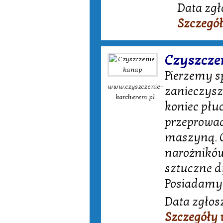
Data zgł
Szczegó
Czyszcze
Pierzemy s
www.czyszczenie-
zanieczysz
karcherem.pl
koniec płuc
przeprowad
maszyną. C
narożników,
sztuczne 
Posiadamy 
Data zgłos
Szczegóły 