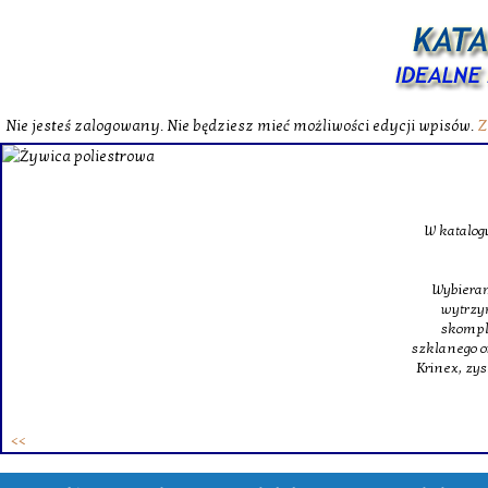
Nie jesteś zalogowany. Nie będziesz mieć możliwości edycji wpisów.
Z
W katalog
Wybieram
wytrzym
skompl
szklanego o
Krinex, zy