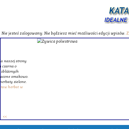
Nie jesteś zalogowany. Nie będziesz mieć możliwości edycji wpisów.
Z
W katalog
Wybieram
wytrzym
skompl
szklanego o
Krinex, zy