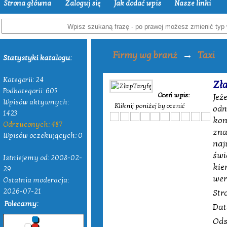
Strona główna
Zaloguj się
Jak dodać wpis
Nasze linki
→
Firmy wg branż
Taxi
Statystyki katalogu:
Kategorii: 24
Zła
Podkategorii: 605
Oceń wpis:
Jeż
Wpisów aktywnych:
Kliknij poniżej by ocenić
odn
1423
kon
Odrzuconych: 487
zna
Wpisów oczekujących: 0
naj
świ
Istniejemy od: 2008-02-
kie
29
wer
Ostatnia moderacja:
2026-07-21
Str
Polecamy:
Dat
Ods