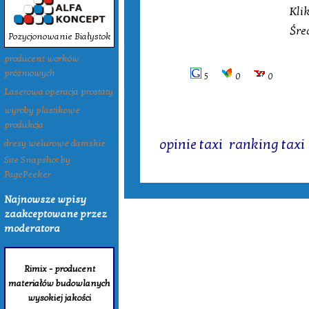
Kli
Śre
Pozycjonowanie Białystok
producent worków
próżniowych
5
0
0
Laserowa operacja prostaty
wyroby plastikowe
produkcja
Tagi:
opinie taxi
,
ranking taxi
dresy welurowe damskie
Site Snapshot by
PagePeeker
Najnowsze wpisy
zaakceptowane przez
moderatora
Rimix - producent
materiałów budowlanych
wysokiej jakości