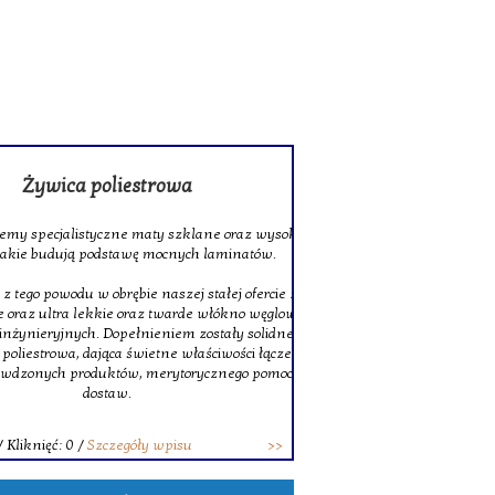
rowa
 szklane oraz wysokiej jakości tkaniny
ocnych laminatów.
szej stałej ofercie znajduje się także
twarde włókno węglowe, doskonałe do
niem zostały solidne pręty z włókna
ne właściwości łączenia. Decydując się na
erytorycznego pomocy oraz terminowych
wpisu