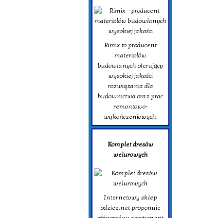
Rimix to producent
materiałów
budowlanych oferujący
wysokiej jakości
rozwiązania dla
budownictwa oraz prac
remontowo-
wykończeniowych.
Komplet dresów
welurowych
Internetowy sklep
odziez.net proponuje
różnorodny asortyment