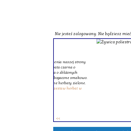
Nie jesteś zalogowany. Nie będziesz mie
o zobaczenia naszej strony
st herbata czarna o
czerwona o zbliżonych
zne i wzbogacone smakowo.
ie różne herbaty zielone.
ków. To
zestaw herbat w
 osób.