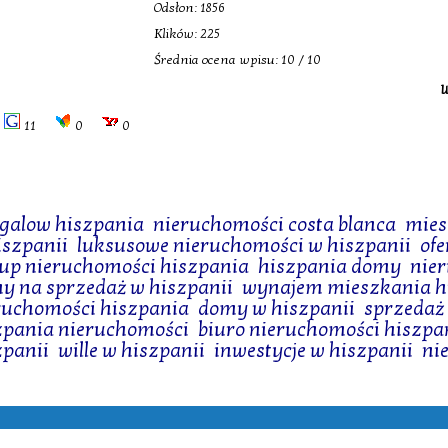
Odsłon: 1856
Klików: 225
Średnia ocena wpisu: 10 / 10
W
11
0
0
galow hiszpania
,
nieruchomości costa blanca
,
mies
iszpanii
,
luksusowe nieruchomości w hiszpanii
,
of
up nieruchomości hiszpania
,
hiszpania domy
,
nie
y na sprzedaż w hiszpanii
,
wynajem mieszkania h
ruchomości hiszpania
,
domy w hiszpanii
,
sprzedaż
zpania nieruchomości
,
biuro nieruchomości hiszpa
zpanii
,
wille w hiszpanii
,
inwestycje w hiszpanii
,
ni