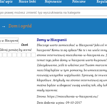
dać wpis
Nasze linki
Najnowsze
Polecane
Regul
→
Dom i ogród
Domy w Hiszpanii
Oceń
Dlaczego warto zamieszkać w Hiszpanii? Jaki cel
liknij poniżej by ocenić
hiszpanii? Komu to się opłaca? Na te i na wiele in
stronie internetowej mieszkania-w-hiszpanii.eu. J
temat tego, jakie domy w hiszpanii warto kupować i
Zdecydowanie, jeśli to właśnie jest Twoim marzen
nasz blog będzie w tym pomocny, bo umieszczamy 
rozwieją wszystkie wątpliwości. Sprawią, że inwest
kłopotliwe. Artykuły na stronie internetowej są um
można będzie wzbogacać swoją wiedzę tak, aby lu
miały tajemnic.
Strona: https://mieszkania-w-hiszpanii.eu/
Data dodania wpisu: 09-10-2017