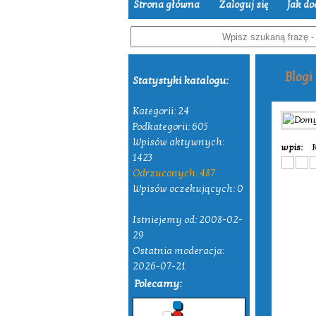
Strona główna
Zaloguj się
Jak do
Blogi
Statystyki katalogu:
Kategorii: 24
Podkategorii: 605
Wpisów aktywnych:
wpis:
K
1423
Odrzuconych: 487
Wpisów oczekujących: 0
Istniejemy od: 2008-02-
29
Ostatnia moderacja:
2026-07-21
Polecamy: