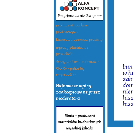
Pozycjonowanie Białystok
producent worków
próżniowych
Laserowa operacja prostaty
wyroby plastikowe
produkcja
Tagi:
dresy welurowe damskie
bun
Site Snapshot by
w h
PagePeeker
zak
dom
Najnowsze wpisy
nie
zaakceptowane przez
his
moderatora
his
Rimix - producent
materiałów budowlanych
wysokiej jakości