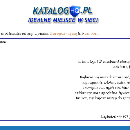
ć możliwości edycji wpisów.
Zarejestruj się
lub
zaloguj
.
Żywica poliest
W katalogu|W zasobach} oferujemy specjalistyczne maty
szklane, jakie budują podstawę m
Wybieramy wszechstronność, z tego powodu w obrębie na
wytrzymałe włókno szklane oraz ultra lekkie oraz 
skomplikowanych struktur inżynieryjnych. Dopełnie
szklanego oraz specjalna żywica poliestrowa, dająca świet
Krinex, zyskujesz wstęp do sprawdzonych produktów, m
dostaw.
Wyświetleń: 197 / Kliknięć: 0 /
Szczegóły 