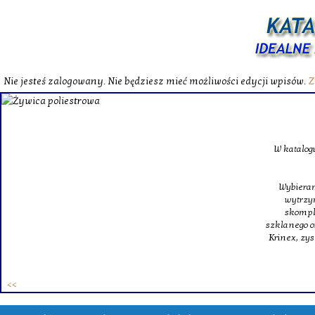
Nie jesteś zalogowany. Nie będziesz mieć możliwości edycji wpisów.
Z
W katalog
Wybieram
wytrzym
skompl
szklanego o
Krinex, zy