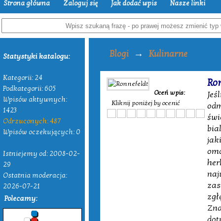
Strona główna
Zaloguj się
Jak dodać wpis
Nasze linki
→
Blogi
Kulinarne
Statystyki katalogu:
Kategorii: 24
Ron
Podkategorii: 605
Oceń wpis:
Jeś
Wpisów aktywnych:
Kliknij poniżej by ocenić
odm
1423
świ
Odrzuconych: 487
bia
Wpisów oczekujących: 0
jak
omó
Istniejemy od: 2008-02-
her
29
naj
Ostatnia moderacja:
zas
2026-07-21
zgł
Polecamy:
Zna
dot