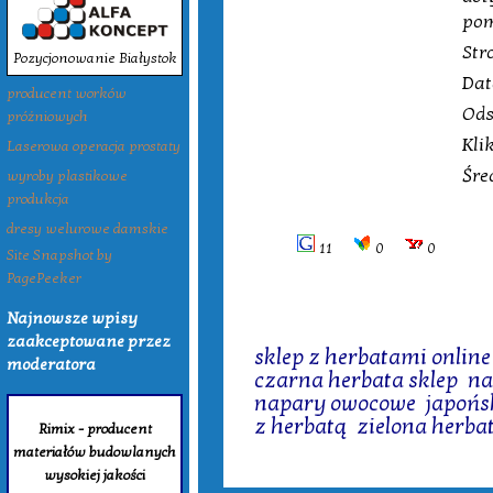
pom
Str
Pozycjonowanie Białystok
Dat
producent worków
Ods
próżniowych
Kli
Laserowa operacja prostaty
Śre
wyroby plastikowe
produkcja
dresy welurowe damskie
11
0
0
Site Snapshot by
PagePeeker
Najnowsze wpisy
Tagi:
zaakceptowane przez
sklep z herbatami online
moderatora
czarna herbata sklep
,
na
napary owocowe
,
japońs
z herbatą
,
zielona herbat
Rimix - producent
materiałów budowlanych
wysokiej jakości