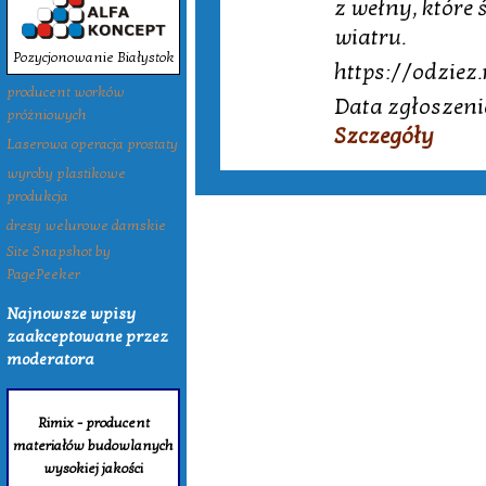
z wełny, które
wiatru.
Pozycjonowanie Białystok
https://odziez.
producent worków
Data zgłoszeni
próżniowych
Szczegóły
Laserowa operacja prostaty
wyroby plastikowe
produkcja
dresy welurowe damskie
Site Snapshot by
PagePeeker
Najnowsze wpisy
zaakceptowane przez
moderatora
Rimix - producent
materiałów budowlanych
wysokiej jakości