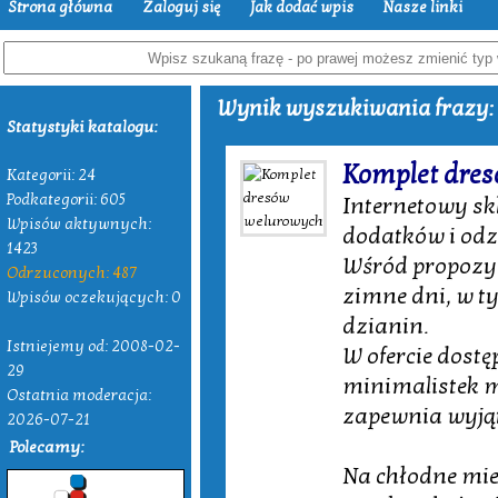
Strona główna
Zaloguj się
Jak dodać wpis
Nasze linki
Wynik wyszukiwania frazy: 
Statystyki katalogu:
Komplet dre
Kategorii: 24
Podkategorii: 605
Internetowy sk
Wpisów aktywnych:
dodatków i odzi
1423
Wśród propozyc
Odrzuconych: 487
zimne dni, w t
Wpisów oczekujących: 0
dzianin.
Istniejemy od: 2008-02-
W ofercie dostę
29
minimalistek m
Ostatnia moderacja:
zapewnia wyjąt
2026-07-21
Polecamy:
Na chłodne mie