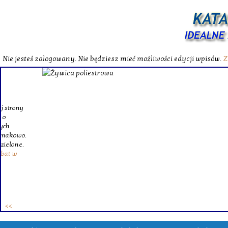
Nie jesteś zalogowany. Nie będziesz mieć możliwości edycji wpisów.
Z
W katalog
Wybieram
wytrzym
skompl
szklanego o
Krinex, zy