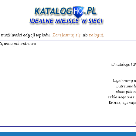
ć możliwości edycji wpisów.
Zarejestruj się
lub
zaloguj
.
Żywica poliest
W katalogu|W zasobach} oferujemy specjalistyczne maty
szklane, jakie budują podstawę m
Wybieramy wszechstronność, z tego powodu w obrębie na
wytrzymałe włókno szklane oraz ultra lekkie oraz 
skomplikowanych struktur inżynieryjnych. Dopełnie
szklanego oraz specjalna żywica poliestrowa, dająca świet
Krinex, zyskujesz wstęp do sprawdzonych produktów, m
dostaw.
Wyświetleń: 197 / Kliknięć: 0 /
Szczegóły 