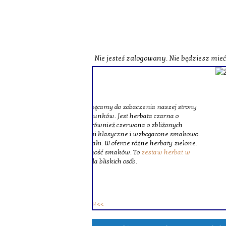
Nie jesteś zalogowany. Nie będziesz mie
o zobaczenia naszej strony
st herbata czarna o
czerwona o zbliżonych
zne i wzbogacone smakowo.
ie różne herbaty zielone.
ków. To
zestaw herbat w
 osób.