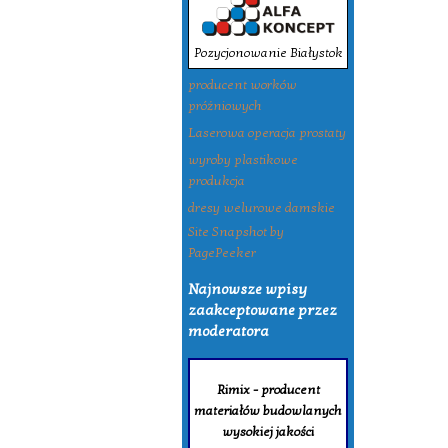
Pozycjonowanie Białystok
producent worków
próżniowych
Laserowa operacja prostaty
wyroby plastikowe
produkcja
dresy welurowe damskie
Site Snapshot by
PagePeeker
Najnowsze wpisy
zaakceptowane przez
moderatora
Rimix - producent
materiałów budowlanych
wysokiej jakości