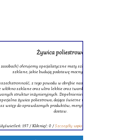
rowa
 szklane oraz wysokiej jakości tkaniny
ocnych laminatów.
szej stałej ofercie znajduje się także
twarde włókno węglowe, doskonałe do
niem zostały solidne pręty z włókna
ne właściwości łączenia. Decydując się na
erytorycznego pomocy oraz terminowych
wpisu