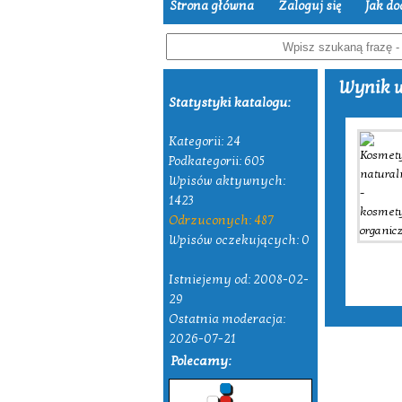
Strona główna
Zaloguj się
Jak do
Wynik w
Statystyki katalogu:
Kategorii: 24
Podkategorii: 605
Wpisów aktywnych:
1423
Odrzuconych: 487
Wpisów oczekujących: 0
Istniejemy od: 2008-02-
29
Ostatnia moderacja:
2026-07-21
Polecamy: