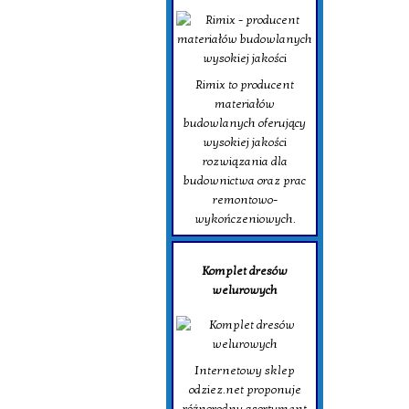
Rimix to producent
materiałów
budowlanych oferujący
wysokiej jakości
rozwiązania dla
budownictwa oraz prac
remontowo-
wykończeniowych.
Komplet dresów
welurowych
Internetowy sklep
odziez.net proponuje
różnorodny asortyment