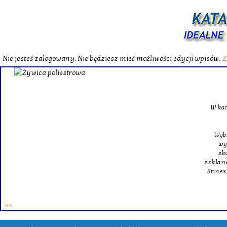
Nie jesteś zalogowany. Nie będziesz mieć możliwości edycji wpisów.
Z
W katalog
Wybieram
wytrzym
skompl
szklanego o
Krinex, zy