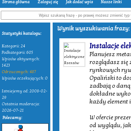
Strona główna
Zaloguj się
Jak dodać wpis
Nasze linki
Wynik wyszukiwania frazy: 
Statystyki katalogu:
Instalacje el
Kategorii: 24
Podkategorii: 605
Planujesz meta
Wpisów aktywnych:
rozglądasz się 
1423
rynkowych ryw
Odrzuconych: 487
Opaliński to do
Wpisów oczekujących: 0
zadbają o daną
Istniejemy od: 2008-02-
dokładne wykoń
29
każdy element 
Ostatnia moderacja:
2026-07-21
W ofercie pre
Polecamy:
od wyglądu, jak