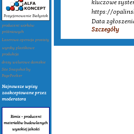
kluczowe syste
https://opalins
Pozycjonowanie Białystok
Data zgłoszeni
producent worków
Szczegóły
próżniowych
Laserowa operacja prostaty
wyroby plastikowe
produkcja
dresy welurowe damskie
Site Snapshot by
PagePeeker
Najnowsze wpisy
zaakceptowane przez
moderatora
Rimix - producent
materiałów budowlanych
wysokiej jakości