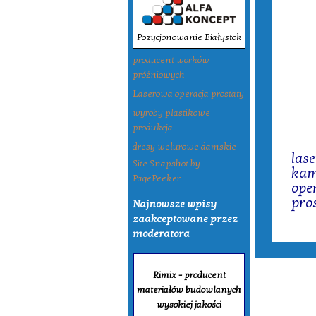
Pozycjonowanie Białystok
producent worków
próżniowych
Laserowa operacja prostaty
wyroby plastikowe
produkcja
Tagi:
dresy welurowe damskie
las
Site Snapshot by
kam
PagePeeker
ope
pro
Najnowsze wpisy
zaakceptowane przez
moderatora
Rimix - producent
materiałów budowlanych
wysokiej jakości