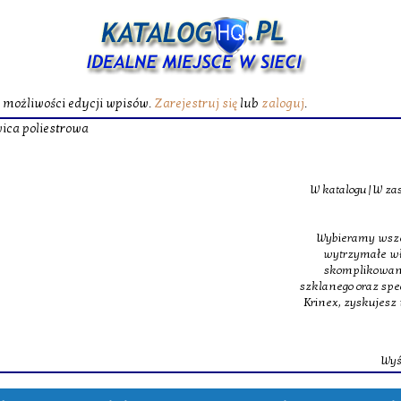
ć możliwości edycji wpisów.
Zarejestruj się
lub
zaloguj
.
Żywica poliest
W katalogu|W zasobach} oferujemy specjalistyczne maty
szklane, jakie budują podstawę m
Wybieramy wszechstronność, z tego powodu w obrębie na
wytrzymałe włókno szklane oraz ultra lekkie oraz 
skomplikowanych struktur inżynieryjnych. Dopełnie
szklanego oraz specjalna żywica poliestrowa, dająca świet
Krinex, zyskujesz wstęp do sprawdzonych produktów, m
dostaw.
Wyświetleń: 197 / Kliknięć: 0 /
Szczegóły 