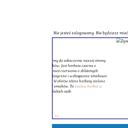
Nie jesteś zalogowany. Nie będziesz mie
o zobaczenia naszej strony
st herbata czarna o
czerwona o zbliżonych
zne i wzbogacone smakowo.
ie różne herbaty zielone.
ków. To
zestaw herbat w
 osób.