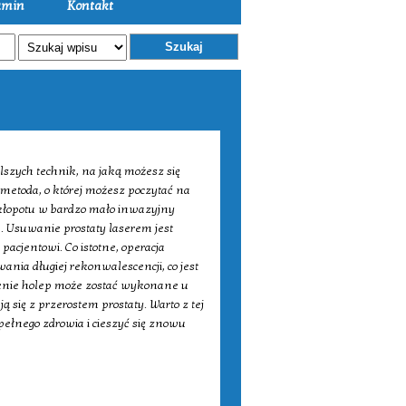
amin
Kontakt
Szukaj
lszych technik, na jaką możesz się
metoda, o której możesz poczytać na
 kłopotu w bardzo mało inwazyjny
h. Usuwanie prostaty laserem jest
acjentowi. Co istotne, operacja
ania długiej rekonwalescencji, co jest
zenie holep może zostać wykonane u
 się z przerostem prostaty. Warto z tej
 pełnego zdrowia i cieszyć się znowu