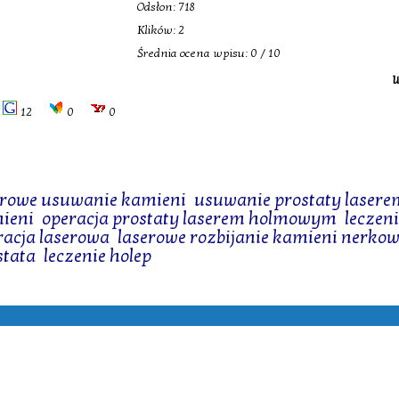
Odsłon: 718
Klików: 2
Średnia ocena wpisu: 0 / 10
W
12
0
0
erowe usuwanie kamieni
,
usuwanie prostaty lasere
ieni
,
operacja prostaty laserem holmowym
,
leczen
racja laserowa
,
laserowe rozbijanie kamieni nerko
stata
,
leczenie holep