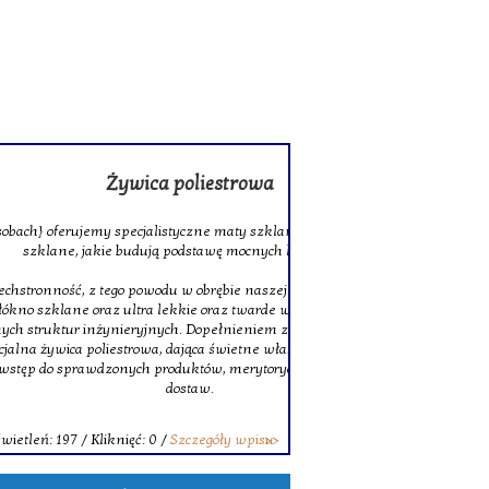
rowa
 szklane oraz wysokiej jakości tkaniny
ocnych laminatów.
szej stałej ofercie znajduje się także
twarde włókno węglowe, doskonałe do
niem zostały solidne pręty z włókna
ne właściwości łączenia. Decydując się na
erytorycznego pomocy oraz terminowych
wpisu