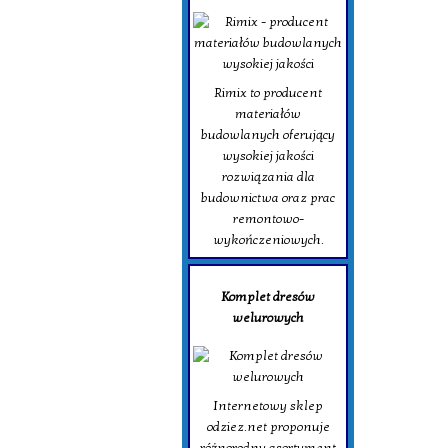
Rimix to producent
materiałów
budowlanych oferujący
wysokiej jakości
rozwiązania dla
budownictwa oraz prac
remontowo-
wykończeniowych.
Komplet dresów
welurowych
Internetowy sklep
odziez.net proponuje
różnorodny asortyment